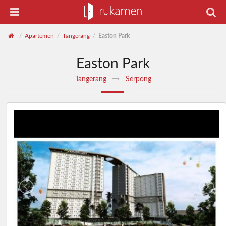
Apartemen
Tangerang
Easton Park
/
/
/
Easton Park
Tangerang
Serpong