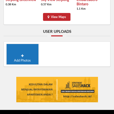
Serpong Greenview
Sky View Serpong
Embarcadero
Bintaro
0.38 Km
0.57 Km
1.1 Km
View Maps
USER UPLOADS
Add Photos