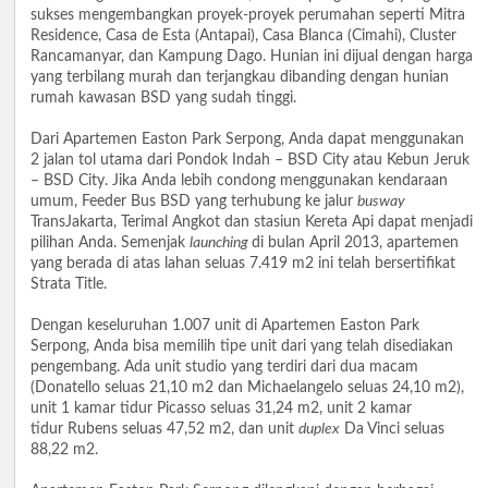
sukses mengembangkan proyek-proyek perumahan seperti Mitra
Residence, Casa de Esta (Antapai), Casa Blanca (Cimahi), Cluster
Rancamanyar, dan Kampung Dago. Hunian ini dijual dengan harga
yang terbilang murah dan terjangkau dibanding dengan hunian
rumah kawasan BSD yang sudah tinggi.
Dari Apartemen Easton Park Serpong, Anda dapat menggunakan
2 jalan tol utama dari Pondok Indah – BSD City atau Kebun Jeruk
– BSD City. Jika Anda lebih condong menggunakan kendaraan
umum, Feeder Bus BSD yang terhubung ke jalur
busway
TransJakarta, Terimal Angkot dan stasiun Kereta Api dapat menjadi
pilihan Anda. Semenjak
launching
di bulan April 2013, apartemen
yang berada di atas lahan seluas 7.419 m2 ini telah bersertifikat
Strata Title.
Dengan keseluruhan 1.007 unit di Apartemen Easton Park
Serpong, Anda bisa memilih tipe unit dari yang telah disediakan
pengembang. Ada unit studio yang terdiri dari dua macam
(Donatello seluas 21,10 m2 dan Michaelangelo seluas 24,10 m2),
unit 1 kamar tidur Picasso seluas 31,24 m2, unit 2 kamar
tidur Rubens seluas 47,52 m2, dan unit
duplex
Da Vinci seluas
88,22 m2.