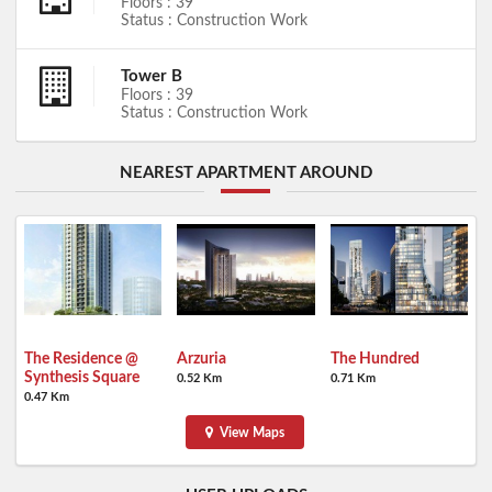
Floors : 39
Status : Construction Work
Tower B
Floors : 39
Status : Construction Work
NEAREST APARTMENT AROUND
The Residence @
Arzuria
The Hundred
Synthesis Square
0.52 Km
0.71 Km
0.47 Km
View Maps