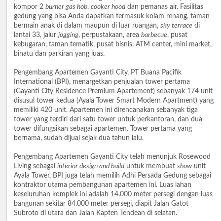
kompor 2
burner gas hob
,
cooker hood
dan pemanas air. Fasilitas
gedung yang bisa Anda dapatkan termasuk kolam renang, taman
bermain anak di dalam maupun di luar ruangan,
sky terrace
di
lantai 33, jalur
jogging
, perpustakaan, area
barbecue
, pusat
kebugaran, taman tematik, pusat bisnis, ATM center, mini market,
binatu dan parkiran yang luas.
Pengembang Apartemen Gayanti City, PT Buana Pacifik
International (BPI), menargetkan penjualan tower pertama
(Gayanti City Residence Premium Apartement) sebanyak 174 unit
disusul tower kedua (Ayala Tower Smart Modern Apartment) yang
memiliki 420 unit. Apartemen ini direncanakan sebanyak tiga
tower yang terdiri dari satu tower untuk perkantoran, dan dua
tower difungsikan sebagai apartemen. Tower pertama yang
bernama, sudah dijual sejak dua tahun lalu.
Pengembang Apartemen Gayanti City telah menunjuk Rosewood
Living sebagai
interior design and build
untuk membuat
show
unit
Ayala Tower. BPI juga telah memilih Adhi Persada Gedung sebagai
kontraktor utama pembangunan apartemen ini. Luas lahan
keseluruhan komplek ini adalah 14.000 meter persegi dengan luas
bangunan sekitar 84.000 meter persegi, diapit Jalan Gatot
Subroto di utara dan Jalan Kapten Tendean di selatan.