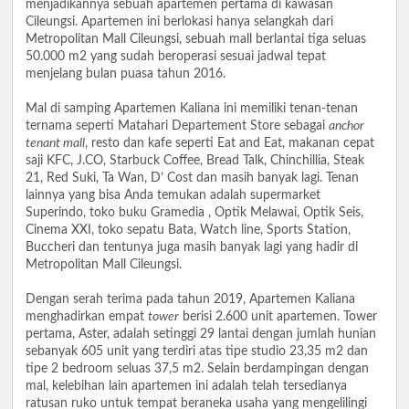
menjadikannya sebuah apartemen pertama di kawasan
Cileungsi. Apartemen ini berlokasi hanya selangkah dari
Metropolitan Mall Cileungsi, sebuah mall berlantai tiga seluas
50.000 m2 yang sudah beroperasi sesuai jadwal tepat
menjelang bulan puasa tahun 2016.
Mal di samping Apartemen Kaliana ini memiliki tenan-tenan
ternama seperti Matahari Departement Store sebagai
anchor
tenant mall
, resto dan kafe seperti Eat and Eat, makanan cepat
saji KFC, J.CO, Starbuck Coffee, Bread Talk, Chinchillia, Steak
21, Red Suki, Ta Wan, D’ Cost dan masih banyak lagi. Tenan
lainnya yang bisa Anda temukan adalah supermarket
Superindo, toko buku Gramedia , Optik Melawai, Optik Seis,
Cinema XXI, toko sepatu Bata, Watch line, Sports Station,
Buccheri dan tentunya juga masih banyak lagi yang hadir di
Metropolitan Mall Cileungsi.
Dengan serah terima pada tahun 2019, Apartemen Kaliana
menghadirkan empat
tower
berisi 2.600 unit apartemen. Tower
pertama, Aster, adalah setinggi 29 lantai dengan jumlah hunian
sebanyak 605 unit yang terdiri atas tipe studio 23,35 m2 dan
tipe 2 bedroom seluas 37,5 m2. Selain berdampingan dengan
mal, kelebihan lain apartemen ini adalah telah tersedianya
ratusan ruko untuk tempat beraneka usaha yang mengelilingi