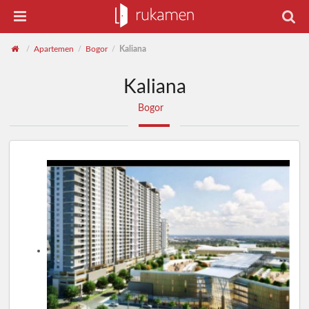
Apartemen
Bogor
Kaliana
/
/
/
Kaliana
Bogor