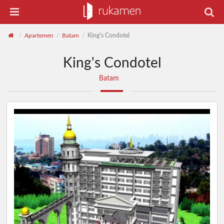
Apartemen
Batam
King's Condotel
/
/
/
King's Condotel
Batam