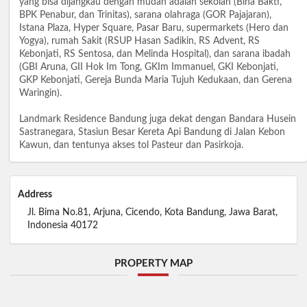
yang bisa dijangkau dengan mudah adalah sekolah (Bina Bakti,
BPK Penabur, dan Trinitas), sarana olahraga (GOR Pajajaran),
Istana Plaza, Hyper Square, Pasar Baru, supermarkets (Hero dan
Yogya), rumah Sakit (RSUP Hasan Sadikin, RS Advent, RS
Kebonjati, RS Sentosa, dan Melinda Hospital), dan sarana ibadah
(GBI Aruna, GII Hok Im Tong, GKIm Immanuel, GKI Kebonjati,
GKP Kebonjati, Gereja Bunda Maria Tujuh Kedukaan, dan Gerena
Waringin).
Landmark Residence Bandung juga dekat dengan Bandara Husein
Sastranegara, Stasiun Besar Kereta Api Bandung di Jalan Kebon
Kawun, dan tentunya akses tol Pasteur dan Pasirkoja.
Address
Jl. Bima No.81, Arjuna, Cicendo, Kota Bandung, Jawa Barat,
Indonesia 40172
PROPERTY MAP