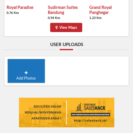
Royal Paradise
Sudirman Suites
Grand Royal
Bandung
Panghegar
0.76 Km
0.94 Km
1.23 Km
View Maps
USER UPLOADS
Add Photos