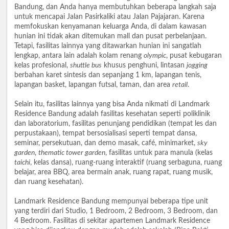
Bandung, dan Anda hanya membutuhkan beberapa langkah saja
untuk mencapai Jalan Pasirkaliki atau Jalan Pajajaran. Karena
memfokuskan kenyamanan keluarga Anda, di dalam kawasan
hunian ini tidak akan ditemukan mall dan pusat perbelanjaan.
Tetapi, fasilitas lainnya yang ditawarkan hunian ini sangatlah
lengkap, antara lain adalah kolam renang
olympic
, pusat kebugaran
kelas profesional,
shuttle bus
khusus penghuni, lintasan
jogging
berbahan karet sintesis dan sepanjang 1 km, lapangan tenis,
lapangan basket, lapangan futsal, taman, dan area
retail
.
Selain itu, fasilitas lainnya yang bisa Anda nikmati di Landmark
Residence Bandung adalah fasilitas kesehatan seperti poliklinik
dan laboratorium, fasilitas penunjang pendidikan (tempat les dan
perpustakaan), tempat bersosialisasi seperti tempat dansa,
seminar, persekutuan, dan demo masak, café, minimarket,
sky
garden
,
thematic tower garden
, fasilitas untuk para manula (kelas
taichi
, kelas dansa), ruang-ruang interaktif (ruang serbaguna, ruang
belajar, area BBQ, area bermain anak, ruang rapat, ruang musik,
dan ruang kesehatan).
Landmark Residence Bandung mempunyai beberapa tipe unit
yang terdiri dari Studio, 1 Bedroom, 2 Bedroom, 3 Bedroom, dan
4 Bedroom. Fasilitas di sekitar apartemen Landmark Residence