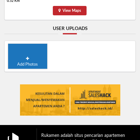
0.52 Km
View Maps
USER UPLOADS
Add Photos
Rukamen adalah situs pencarian apartemen