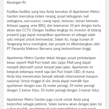
Keuangan RI.
Fasilitas-fasilitas yang bisa Anda temukan di Apartemen Metro
Garden mencakup kolam renang, pusat kebugaran,
hall
serbaguna,
mini market
, ruang rapat, restoran, taman bermain,
lintasan
jogging
, area BBQ, dan keamanan 24 jam dengan kartu
akses dan CCTV. Dengan fasilitas lengkap ini, investor di bidang
properti juga dapat menjadikan apartemen ini sebagai salah
satu tempat untuk berinvestasi. Selain itu, harga hunian di
Tangerang terus meningkat, dan proyek ini dikembangkan oleh
PT Paramita Makmur Bersama yang berkomitmen tinggi.
Apartemen Metro Garden dekat dengan pusat perbelanjaan
besar, seperti Mall Puri Indah dan Lippo Mall yang dapat
menjadi alternatif untuk tempat jalan-jalan. Apartemen ini
berjarak beberapa menit saja dari Puri Indah CBD, di mana
Anda bisa menemukan banyak sekolah internasional maupun
nasional. Untuk tinggal di sini, Anda dapat memilih tipe
apartemen dengan luas 26 meter persegi, 39 meter persegi
dengan 2 kamar tidur, 50 meter persegi dengan 3 kamar tidur.
Apartemen Metro Garden juga cocok untuk Anda yang
berprofesi sebagai pebisnis. Selain karena akses dengan jalan tol
cukup mudah, apartemen ini juga menyediakan ruang rapat