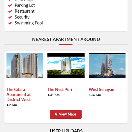
Parking Lot
Restaurant
Security
Swimming Pool
NEAREST APARTMENT AROUND
The Citara
The Nest Puri
West Senayan
Apartment at
1.31 Km
1.66 Km
District West
1.2 Km
View Maps
USER UPLOADS