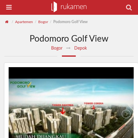
Apartemen
Bogor
Podomoro Golf View
/
/
/
Podomoro Golf View
Bogor
Depok