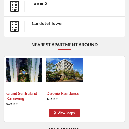
Tower 2
Condotel Tower
NEAREST APARTMENT AROUND
Grand Sentraland
Delonix Residence
Karawang
1.18 Km
0.26 Km
View Maps