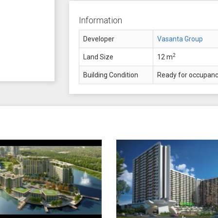
Information
Developer
Vasanta Group
2
Land Size
12 m
Building Condition
Ready for occupan