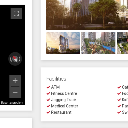
Facilities
ATM
Ca
Fitness Centre
Foo
Jogging Track
Kid
Report a problem
Medical Center
Par
Restaurant
Swi