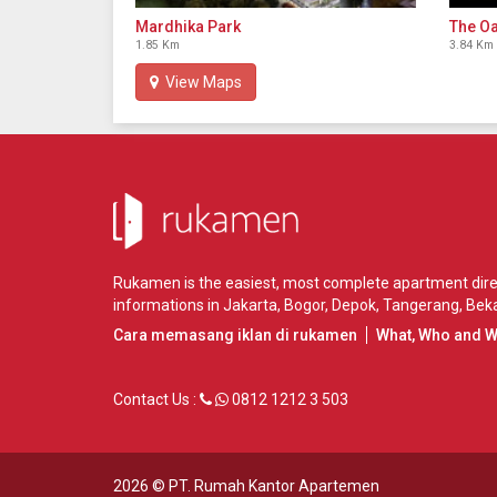
Mardhika Park
The Oa
1.85 Km
3.84 Km
View Maps
Rukamen is the easiest, most complete apartment direct
informations in
Jakarta
,
Bogor
,
Depok
,
Tangerang
,
Beka
Cara memasang iklan di rukamen
What, Who and 
Contact Us :
0812 1212 3 503
2026 ©
PT. Rumah Kantor Apartemen