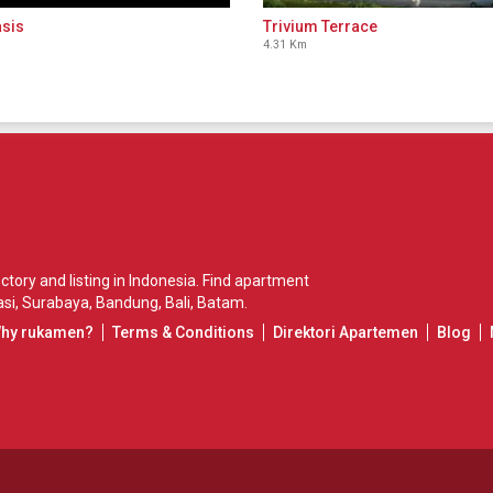
sis
Trivium Terrace
4.31 Km
ory and listing in Indonesia. Find apartment
si
,
Surabaya
,
Bandung
,
Bali
,
Batam
.
Why rukamen?
Terms & Conditions
Direktori Apartemen
Blog