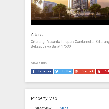
Address
Cikarang - Vasanta Innopark Gandamekar, Cikarang
Bekasi, Jawa Barat 17530
Share this :
Facebook
Twitter
Google +
Pin
Property Map
Streetview
Maps