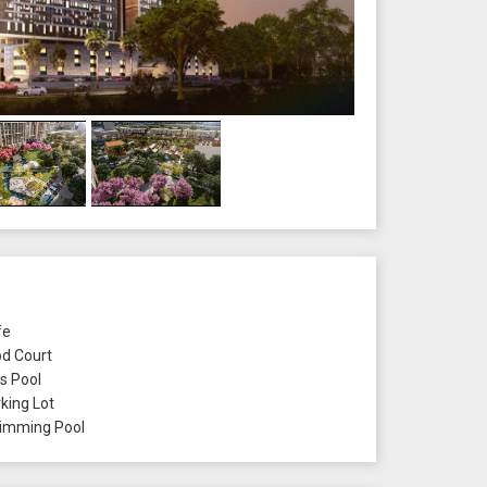
fe
d Court
's Pool
king Lot
mming Pool