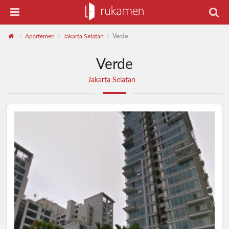
Apartemen
Jakarta Selatan
Verde
/
/
/
Verde
Jakarta Selatan