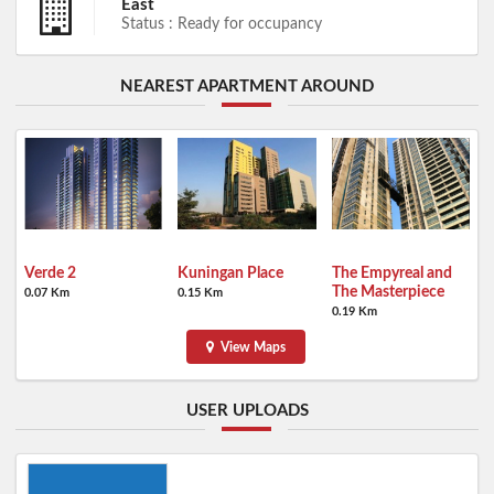
East
Status : Ready for occupancy
NEAREST APARTMENT AROUND
Verde 2
Kuningan Place
The Empyreal and
The Masterpiece
0.07 Km
0.15 Km
0.19 Km
View Maps
USER UPLOADS