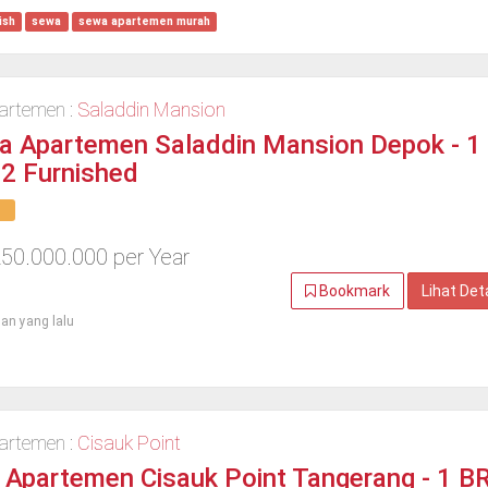
ish
sewa
sewa apartemen murah
artemen :
Saladdin Mansion
a Apartemen Saladdin Mansion Depok - 1
2 Furnished
50.000.000 per Year
Bookmark
Lihat Det
lan yang lalu
artemen :
Cisauk Point
 Apartemen Cisauk Point Tangerang - 1 B