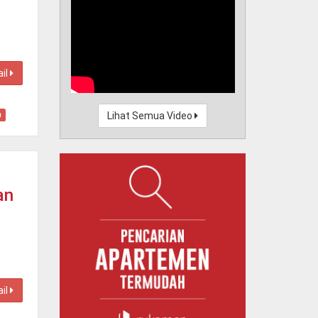
ail
n
Lihat Semua Video
an
ail