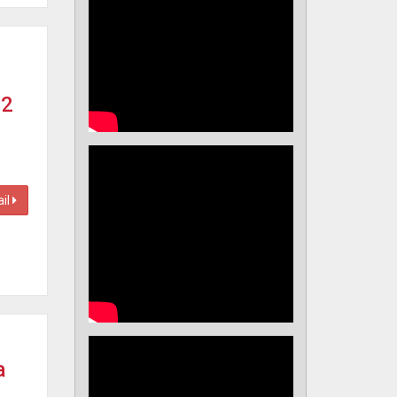
42
ail
a