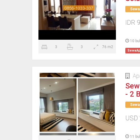
Sewa
IDR 
10 bu
3
3
76 m2
SewaAp
Ap
Sew
- 2 
Sewa
USD 
11 bu