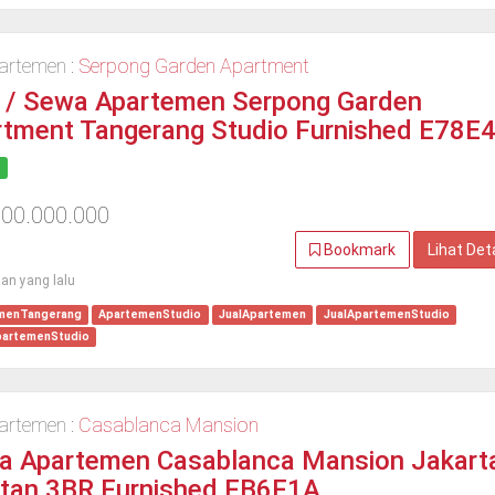
artemen :
Serpong Garden Apartment
l / Sewa Apartemen Serpong Garden
rtment Tangerang Studio Furnished E78E
300.000.000
Bookmark
Lihat Det
lan yang lalu
menTangerang
ApartemenStudio
JualApartemen
JualApartemenStudio
artemenStudio
artemen :
Casablanca Mansion
a Apartemen Casablanca Mansion Jakart
atan 3BR Furnished FB6F1A