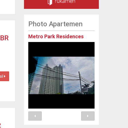
Photo Apartemen
Metro Park Residences
Anandamaya 
 BR
ail
R