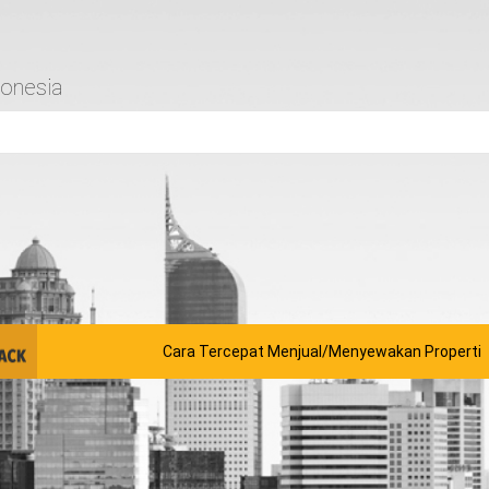
donesia
Cara Tercepat Menjual/Menyewakan Properti