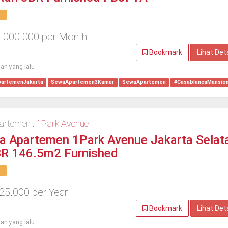
9.000.000 per Month
Bookmark
Lihat Det
lan yang lalu
artemenJakarta
SewaApartemen3Kamar
SewaApartemen
#CasablancaMansio
artemen :
1Park Avenue
a Apartemen 1Park Avenue Jakarta Selat
BR 146.5m2 Furnished
25.000 per Year
Bookmark
Lihat Det
lan yang lalu