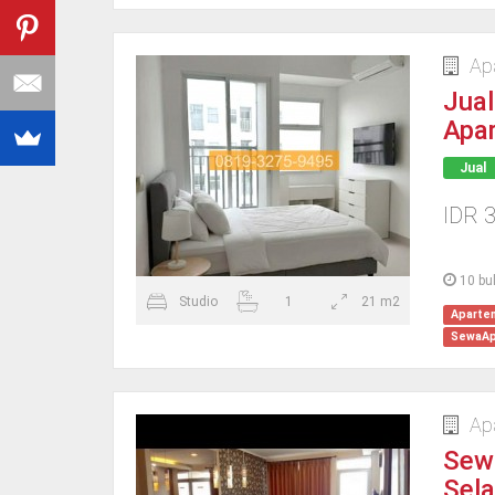
Ap
Jua
Apa
Jual
IDR 
10 bu
Studio
1
21 m2
Aparte
SewaAp
Ap
Sew
Sel