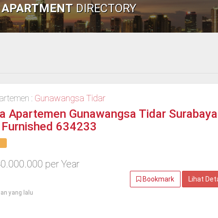
A
APARTMENT
DIRECTORY
artemen :
Gunawangsa Tidar
a Apartemen Gunawangsa Tidar Surabaya
 Furnished 634233
0.000.000 per Year
Bookmark
Lihat Det
lan yang lalu