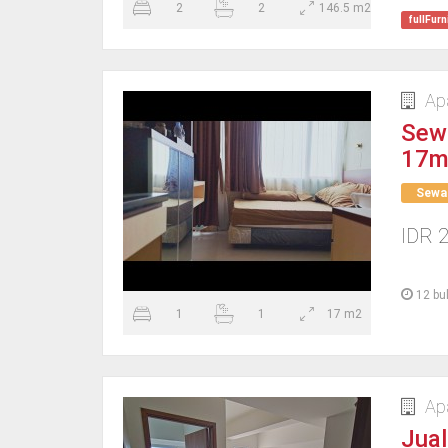
2
2
146.5 m2
fullFurn
Ap
Sew
17m
Sewa
IDR 2
12 bu
1
1
17 m2
Ap
Jual