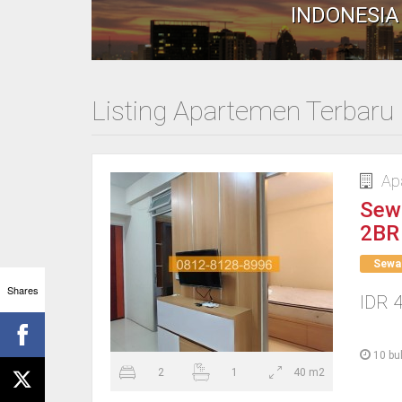
INDONESI
Listing Apartemen Terbaru
Ap
Sew
2BR
Sewa
Shares
IDR 4
10 bu
2
1
40 m2