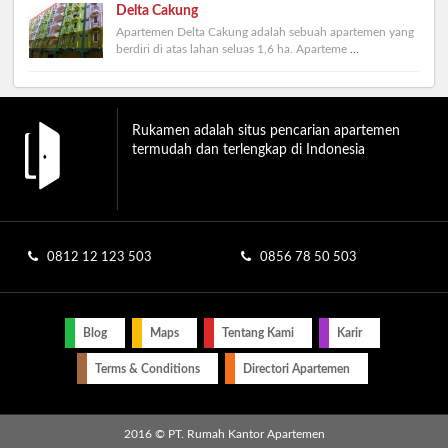
Delta Cakung
Apartemen Delta Cakung adalah sebuah apartemen yang
berdiri di atas lahan seluas 1,6 ha. Aparteme
...
Rukamen adalah situs pencarian apartemen
termudah dan terlengkap di Indonesia
0812 12 123 503
0856 78 50 503
Blog
Maps
Tentang Kami
Karir
Terms & Conditions
Directori Apartemen
2016 © PT. Rumah Kantor Apartemen