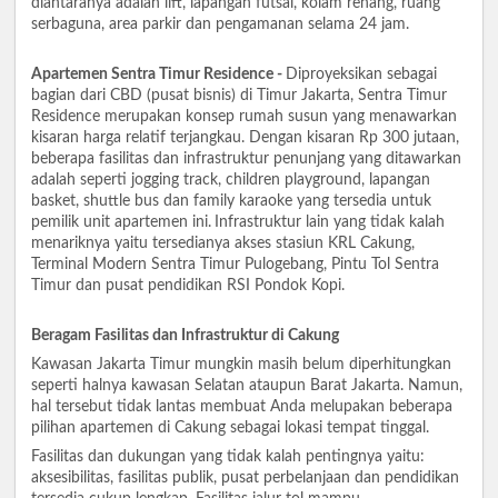
diantaranya adalah lift, lapangan futsal, kolam renang, ruang
serbaguna, area parkir dan pengamanan selama 24 jam.
Apartemen Sentra Timur Residence -
Diproyeksikan sebagai
bagian dari CBD (pusat bisnis) di Timur Jakarta, Sentra Timur
Residence merupakan konsep rumah susun yang menawarkan
kisaran harga relatif terjangkau. Dengan kisaran Rp 300 jutaan,
beberapa fasilitas dan infrastruktur penunjang yang ditawarkan
adalah seperti jogging track, children playground, lapangan
basket, shuttle bus dan family karaoke yang tersedia untuk
pemilik unit apartemen ini.
Infrastruktur lain yang tidak kalah
menariknya yaitu tersedianya akses stasiun KRL Cakung,
Terminal Modern Sentra Timur Pulogebang, Pintu Tol Sentra
Timur dan pusat pendidikan RSI Pondok Kopi.
Beragam Fasilitas dan Infrastruktur di Cakung
Kawasan Jakarta Timur mungkin masih belum diperhitungkan
seperti halnya kawasan Selatan ataupun Barat Jakarta. Namun,
hal tersebut tidak lantas membuat Anda melupakan beberapa
pilihan apartemen di Cakung sebagai lokasi tempat tinggal.
Fasilitas dan dukungan yang tidak kalah pentingnya yaitu:
aksesibilitas, fasilitas publik, pusat perbelanjaan dan pendidikan