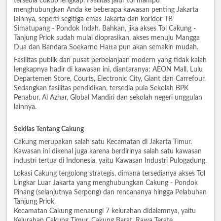
tersedia cukup lengkap. Fasilitas jalur tol mampu
menghubungkan Anda ke beberapa kawasan penting Jakarta
lainnya, seperti segitiga emas Jakarta dan koridor TB
Simatupang - Pondok Indah. Bahkan, jika akses Tol Cakung -
Tanjung Priok sudah mulai dioprasikan, akses menuju Mangga
Dua dan Bandara Soekarno Hatta pun akan semakin mudah.
Fasilitas publik dan pusat perbelanjaan modern yang tidak kalah
lengkapnya hadir di kawasan ini, diantaranya: AEON Mall, Lulu
Departemen Store, Courts, Electronic City, Giant dan Carrefour.
Sedangkan fasilitas pendidikan, tersedia pula Sekolah BPK
Penabur, Al Azhar, Global Mandiri dan sekolah negeri unggulan
lainnya.
Sekilas Tentang Cakung
Cakung merupakan salah satu Kecamatan di Jakarta Timur.
Kawasan ini dikenal juga karena berdirinya salah satu kawasan
industri tertua di Indonesia, yaitu Kawasan Industri Pulogadung.
Lokasi Cakung tergolong strategis, dimana tersedianya akses Tol
Lingkar Luar Jakarta yang menghubungkan Cakung - Pondok
Pinang (selanjutnya Serpong) dan rencananya hingga Pelabuhan
Tanjung Priok.
Kecamatan Cakung menaungi 7 kelurahan didalamnya, yaitu
Kelurahan Cakung Timur, Cakung Barat, Rawa Terate,