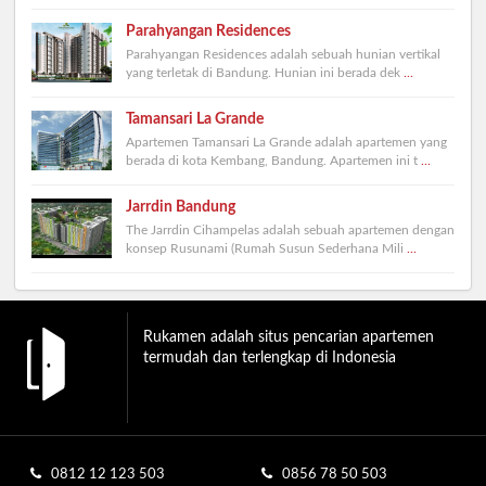
Parahyangan Residences
Parahyangan Residences adalah sebuah hunian vertikal
yang terletak di Bandung. Hunian ini berada dek
...
Tamansari La Grande
Apartemen Tamansari La Grande adalah apartemen yang
berada di kota Kembang, Bandung. Apartemen ini t
...
Jarrdin Bandung
The Jarrdin Cihampelas adalah sebuah apartemen dengan
konsep Rusunami (Rumah Susun Sederhana Mili
...
Rukamen adalah situs pencarian apartemen
termudah dan terlengkap di Indonesia
0812 12 123 503
0856 78 50 503