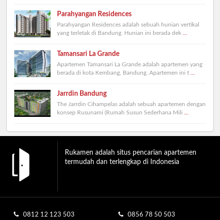
Parahyangan Residences
Parahyangan Residences adalah sebuah hunian vertikal
yang terletak di Bandung. Hunian ini berada dek
...
Tamansari La Grande
Apartemen Tamansari La Grande adalah apartemen yang
berada di kota Kembang, Bandung. Apartemen ini t
...
Jarrdin Bandung
The Jarrdin Cihampelas adalah sebuah apartemen dengan
konsep Rusunami (Rumah Susun Sederhana Mili
...
Rukamen adalah situs pencarian apartemen
termudah dan terlengkap di Indonesia
0812 12 123 503
0856 78 50 503