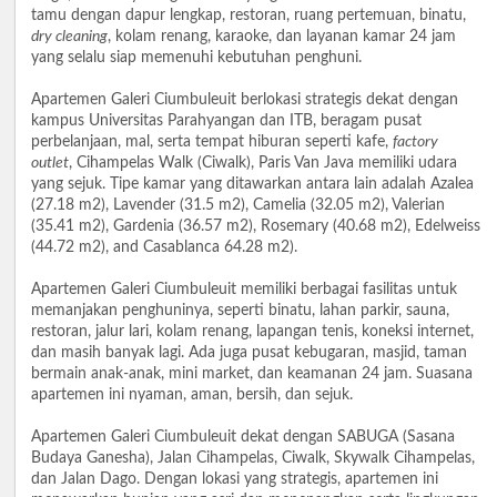
tamu dengan dapur lengkap, restoran, ruang pertemuan, binatu,
dry cleaning
, kolam renang, karaoke, dan layanan kamar 24 jam
yang selalu siap memenuhi kebutuhan penghuni.
Apartemen Galeri Ciumbuleuit berlokasi strategis dekat dengan
kampus Universitas Parahyangan dan ITB, beragam pusat
perbelanjaan, mal, serta tempat hiburan seperti kafe,
factory
outlet
, Cihampelas Walk (Ciwalk), Paris Van Java memiliki udara
yang sejuk. Tipe kamar yang ditawarkan antara lain adalah Azalea
(27.18 m2), Lavender (31.5 m2), Camelia (32.05 m2), Valerian
(35.41 m2), Gardenia (36.57 m2), Rosemary (40.68 m2), Edelweiss
(44.72 m2), and Casablanca 64.28 m2).
Apartemen Galeri Ciumbuleuit memiliki berbagai fasilitas untuk
memanjakan penghuninya, seperti binatu, lahan parkir, sauna,
restoran, jalur lari, kolam renang, lapangan tenis, koneksi internet,
dan masih banyak lagi. Ada juga pusat kebugaran, masjid, taman
bermain anak-anak, mini market, dan keamanan 24 jam. Suasana
apartemen ini nyaman, aman, bersih, dan sejuk.
Apartemen Galeri Ciumbuleuit dekat dengan SABUGA (Sasana
Budaya Ganesha), Jalan Cihampelas, Ciwalk, Skywalk Cihampelas,
dan Jalan Dago. Dengan lokasi yang strategis, apartemen ini