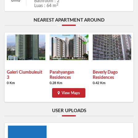
Bathroom : 2
2
Luas : 64 m
NEAREST APARTMENT AROUND
Galeri Ciumbuleuit
Parahyangan
Beverly Dago
3
Residences
Residences
0 Km
0.28 Km
0.42 Km
View Maps
USER UPLOADS