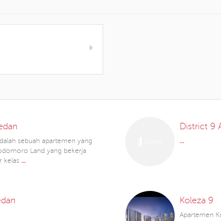
edan
District 
dalah sebuah apartemen yang
...
odomoro Land yang bekerja
r kelas
...
edan
Koleza 9
Apartemen Ko