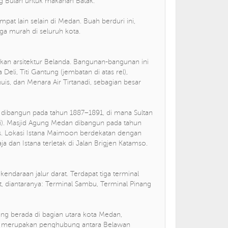
g Bulan untuk makanan Batak.
pat lain selain di Medan. Buah berduri ini,
ga murah di seluruh kota.
n arsitektur Belanda. Bangunan-bangunan ini
eli, Titi Gantung (jembatan di atas rel),
, dan Menara Air Tirtanadi, sebagian besar
 dibangun pada tahun 1887–1891, di mana Sultan
mi). Masjid Agung Medan dibangun pada tahun
. Lokasi Istana Maimoon berdekatan dengan
ja dan Istana terletak di Jalan Brigjen Katamso.
endaraan jalur darat. Terdapat tiga terminal
ut, diantaranya: Terminal Sambu, Terminal Pinang
ng berada di bagian utara kota Medan,
ini merupakan penghubung antara Belawan