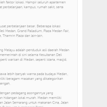
oleh faktor lokasi. Hampir seluruh apartemen
at perbelanjaan, kampus, rumah sakit, serta
sat perbelanjaan besar. Beberapa lokasi
eli Medan, Grand Palladium, Plaza Medan Fair,
 Thamrin Plaza dan lain-lain.
ng Melayu adalah penduduk asli daerah Medan
emerintah di sini selama Kesultanan Deli
erti warisan di Medan, seperti istana, masjid,
bawa lebih banyak warna pada budaya Medan,
iliki beragam masakan yang dikategorikan
tengah.
nal dengan pedagang asongannya yang
 hidangan lokal murah. Medan memiliki
 dan Jalan Semarang untuk makanan Cina, Jalan