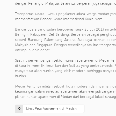
dengan Penang di Malaysia. Selain itu, berperan juga sebagai l
Transportasi udara - Untuk perjalanan udara, warga medan yang 
memanfaatkan Bandar Udara Internasional Kuala Namu.
Bandar udara yang sudah beroperasi sejak 25 Juli 2013 ini te
Beringin, Kabupaten Deli Serdang. Berperan sebagai penghub
seperti: Bandung, Palembang, Jakarta, Surabaya, bahkan bebera
Malaysia dan Singapura. Dengan tersedianya fasilitas transporta
ditempuh lebih cepat.
Saat ini, perkembangan sektor hunian apartemen di Medan te
di kota ini memiliki keunikan dan fasilitas yang berbeda-beda.
masyarakat akan hunian yang lebih modern, sehingga banyak 
hunian.
Medan tentunya adalah sebuah kota moderen dan nyaman, dan
keuntungan dalam investasi apartemen akan menjadi sangat m
pilihan hunian apartemen di Medan dari berbagai lokasi strategi
Lihat Peta Apartemen di Medan