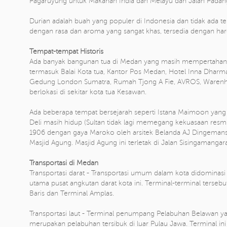
Pagaruyung untuk Makanan India dan Melayu dan Jalan Padan
Durian adalah buah yang populer di Indonesia dan tidak ada tem
dengan rasa dan aroma yang sangat khas, tersedia dengan har
Tempat-tempat Historis
Ada banyak bangunan tua di Medan yang masih mempertahanka
termasuk Balai Kota tua, Kantor Pos Medan, Hotel Inna Dharma D
Gedung London Sumatra, Rumah Tjong A Fie, AVROS, Warenhuis
berlokasi di sekitar kota tua Kesawan.
Ada beberapa tempat bersejarah seperti Istana Maimoon yang
Deli masih hidup (Sultan tidak lagi memegang kekuasaan res
1906 dengan gaya Maroko oleh arsitek Belanda AJ Dingemans
Masjid Agung. Masjid Agung ini terletak di Jalan Sisingamangara
Transportasi di Medan
Transportasi darat - Transportasi umum dalam kota didominasi k
utama pusat angkutan darat kota ini. Terminal-terminal terseb
Baris dan Terminal Amplas.
Transportasi laut - Terminal penumpang Pelabuhan Belawan ya
merupakan pelabuhan tersibuk di luar Pulau Jawa. Terminal 