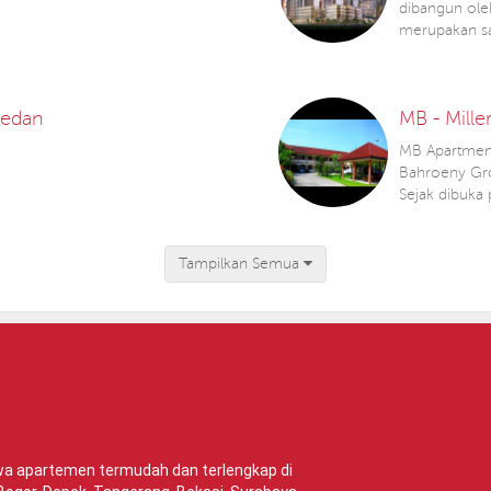
dibangun ol
merupakan sa
Medan
MB - Mille
MB Apartment 
Bahroeny Gro
Sejak dibuka
Tampilkan Semua
ewa apartemen termudah dan terlengkap di