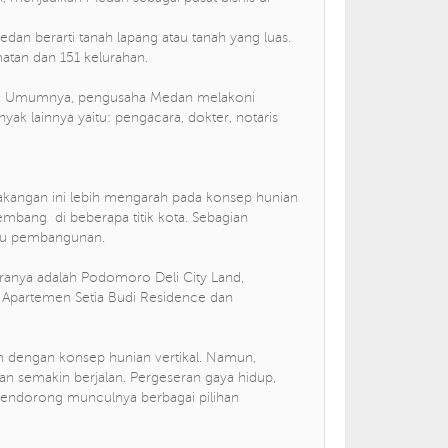
dan berarti tanah lapang atau tanah yang luas.
matan dan 151 kelurahan.
an. Umumnya, pengusaha Medan melakoni
k lainnya yaitu: pengacara, dokter, notaris
lakangan ini lebih mengarah pada konsep hunian
kembang di beberapa titik kota. Sebagian
ktu pembangunan.
aranya adalah Podomoro Deli City Land,
Apartemen Setia Budi Residence dan
dengan konsep hunian vertikal. Namun,
an semakin berjalan. Pergeseran gaya hidup,
, mendorong munculnya berbagai pilihan