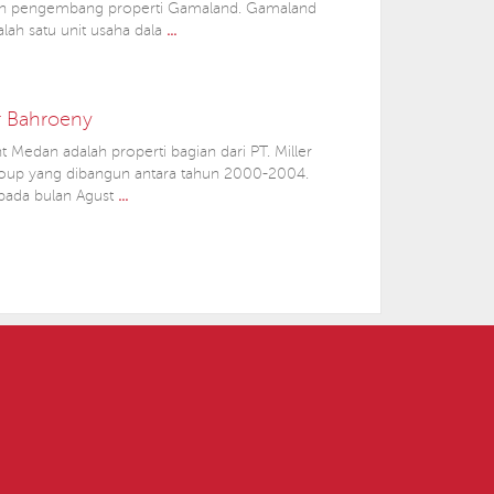
eh pengembang properti Gamaland. Gamaland
lah satu unit usaha dala
...
r Bahroeny
Medan adalah properti bagian dari PT. Miller
up yang dibangun antara tahun 2000-2004.
 pada bulan Agust
...