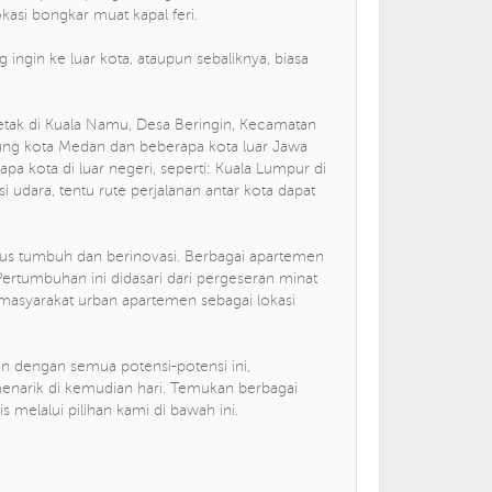
okasi bongkar muat kapal feri.
ingin ke luar kota, ataupun sebaliknya, biasa
rletak di Kuala Namu, Desa Beringin, Kecamatan
ung kota Medan dan beberapa kota luar Jawa
pa kota di luar negeri, seperti: Kuala Lumpur di
si udara, tentu rute perjalanan antar kota dapat
rus tumbuh dan berinovasi. Berbagai apartemen
 Pertumbuhan ini didasari dari pergeseran minat
masyarakat urban apartemen sebagai lokasi
 dengan semua potensi-potensi ini,
enarik di kemudian hari. Temukan berbagai
s melalui pilihan kami di bawah ini.