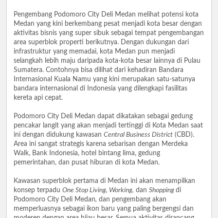
Pengembang Podomoro City Deli Medan melihat potensi kota
Medan yang kini berkembang pesat menjadi kota besar dengan
aktivitas bisnis yang super sibuk sebagai tempat pengembangan
area superblok properti berikutnya. Dengan dukungan dari
infrastruktur yang memadai, kota Medan pun menjadi
selangkah lebih maju daripada kota-kota besar lainnya di Pulau
Sumatera. Contohnya bisa dilihat dari kehadiran Bandara
Internasional Kuala Namu yang kini merupakan satu-satunya
bandara internasional di Indonesia yang dilengkapi fasilitas
kereta api cepat.
Podomoro City Deli Medan dapat dikatakan sebagai gedung
pencakar langit yang akan menjadi tertinggi di Kota Medan saat
ini dengan didukung kawasan
Central Business District
(CBD).
Area ini sangat strategis karena sebarisan dengan Merdeka
Walk, Bank Indonesia, hotel bintang lima, gedung
pemerintahan, dan pusat hiburan di kota Medan.
Kawasan superblok pertama di Medan ini akan menampilkan
konsep terpadu
One Stop Living, Working,
dan
Shopping
di
Podomoro City Deli Medan
,
dan pengembang akan
memperluasnya sebagai ikon baru yang paling bergengsi dan
moderen dengan area hijau besar. Semua aktivitas dirancang