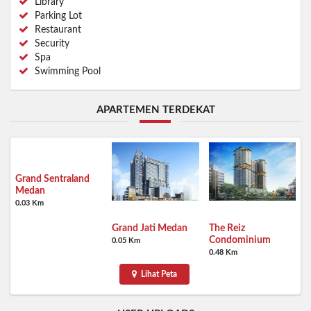
Library
Parking Lot
Restaurant
Security
Spa
Swimming Pool
APARTEMEN TERDEKAT
Grand Sentraland
Medan
0.03 Km
Grand Jati Medan
The Reiz
Condominium
0.05 Km
0.48 Km
Lihat Peta