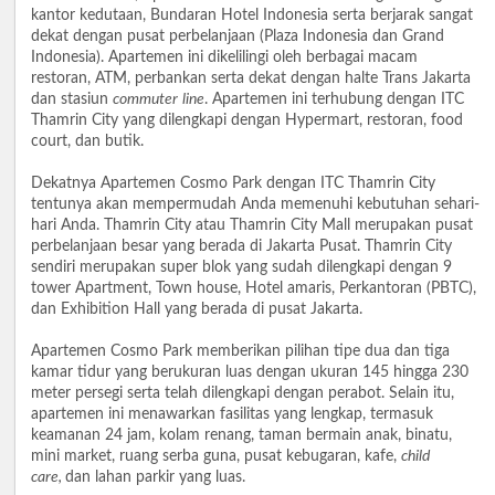
kantor kedutaan, Bundaran Hotel Indonesia serta berjarak sangat
dekat dengan pusat perbelanjaan (Plaza Indonesia dan Grand
Indonesia). Apartemen ini dikelilingi oleh berbagai macam
restoran, ATM, perbankan serta dekat dengan halte Trans Jakarta
dan stasiun
commuter
line
. Apartemen ini terhubung dengan ITC
Thamrin City yang dilengkapi dengan Hypermart, restoran, food
court, dan butik.
Dekatnya Apartemen Cosmo Park dengan ITC Thamrin City
tentunya akan mempermudah Anda memenuhi kebutuhan sehari-
hari Anda. Thamrin City atau Thamrin City Mall merupakan pusat
perbelanjaan besar yang berada di Jakarta Pusat. Thamrin City
sendiri merupakan super blok yang sudah dilengkapi dengan 9
tower Apartment, Town house, Hotel amaris, Perkantoran (PBTC),
dan Exhibition Hall yang berada di pusat Jakarta.
Apartemen Cosmo Park memberikan pilihan tipe dua dan tiga
kamar tidur yang berukuran luas dengan ukuran 145 hingga 230
meter persegi serta telah dilengkapi dengan perabot. Selain itu,
apartemen ini menawarkan fasilitas yang lengkap, termasuk
keamanan 24 jam, kolam renang, taman bermain anak, binatu,
mini market, ruang serba guna, pusat kebugaran, kafe,
child
care,
dan lahan parkir yang luas.