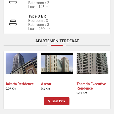
Bathroom : 2
2
Luas : 145 m
Type 3 BR
Bedroom : 3
Bathroom : 3
2
Luas : 230 m
APARTEMEN TERDEKAT
Jakarta Residence
Ascott
Thamrin Executive
Residence
0.09 Km
0.1 Km
0.11 Km
Lihat Peta