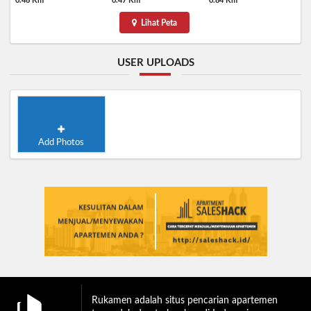
0.46 Km
0.47 Km
0.84 Km
Lihat Peta
USER UPLOADS
Add Photos
Rukamen adalah situs pencarian apartemen