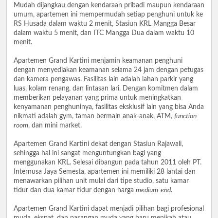
Mudah dijangkau dengan kendaraan pribadi maupun kendaraan
umum, apartemen ini mempermudah setiap penghuni untuk ke
RS Husada dalam waktu 2 menit, Stasiun KRL Mangga Besar
dalam waktu 5 menit, dan ITC Mangga Dua dalam waktu 10
menit.
Apartemen Grand Kartini menjamin keamanan penghuni
dengan menyediakan keamanan selama 24 jam dengan petugas
dan kamera pengawas. Fasilitas lain adalah lahan parkir yang
luas, kolam renang, dan lintasan lari. Dengan komitmen dalam
memberikan pelayanan yang prima untuk meningkatkan
kenyamanan penghuninya, fasilitas eksklusif lain yang bisa Anda
nikmati adalah gym, taman bermain anak-anak, ATM,
function
room
, dan mini market.
Apartemen Grand Kartini dekat dengan Stasiun Rajawali,
sehingga hal ini sangat menguntungkan bagi yang
menggunakan KRL. Selesai dibangun pada tahun 2011 oleh PT.
Internusa Jaya Semesta, apartemen ini memiliki 28 lantai dan
menawarkan pilihan unit mulai dari tipe studio, satu kamar
tidur dan dua kamar tidur dengan harga
medium-end
.
Apartemen Grand Kartini dapat menjadi pilihan bagi profesional
muda, ekspat, dan pasangan muda yang baru menikah atau