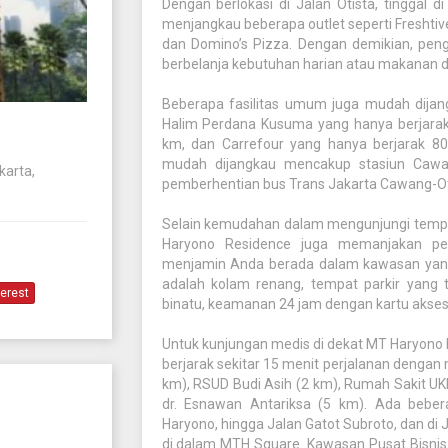
Dengan berlokasi di Jalan Otista, tingga
menjangkau beberapa outlet seperti Freshtive
dan Domino’s Pizza. Dengan demikian, pengh
berbelanja kebutuhan harian atau makanan di
Beberapa fasilitas umum juga mudah dijan
Halim Perdana Kusuma yang hanya berjarak 
km, dan Carrefour yang hanya berjarak 80
mudah dijangkau mencakup stasiun Cawa
karta,
pemberhentian bus Trans Jakarta Cawang-Ot
Selain kemudahan dalam mengunjungi tempa
Haryono Residence juga memanjakan pen
menjamin Anda berada dalam kawasan yang 
adalah kolam renang, tempat parkir yang 
terest
binatu, keamanan 24 jam dengan kartu aks
Untuk kunjungan medis di dekat MT Haryono
berjarak sekitar 15 menit perjalanan dengan
km), RSUD Budi Asih (2 km), Rumah Sakit UKI
dr. Esnawan Antariksa (5 km). Ada bebe
Haryono, hingga Jalan Gatot Subroto, dan di 
di dalam MTH Square. Kawasan Pusat Bisnis