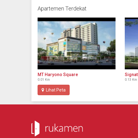
Apartemen Terdekat
MT Haryono Square
Signat
0.01 Km
0.13 Km
Lihat Peta