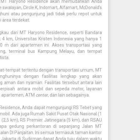
l di MT Haryono Residence akan memudahkan Anda
 swalayan, Circle K, Indomart, Alfamart, McDonald’s
uni atau pengunjung jadi tidak perlu repot untuk
 area terdekat.
gkau dari MT Haryono Residence, seperti Bandara
4 km, Universitas Kristen Indonesia yang hanya 1
0 m dari apartemen ini. Akses transportasi yang
ng, terminal bus Kampung Melayu, dan tempat
ista.
t-tempat tertentu dengan transportasi umum, MT
ghuninya dengan fasilitas lengkap yang akan
aman dan nyaman. Fasilitas tersebut antara lain
terpisah antara mobil dan sepeda motor, layanan
es apartemen, ATM
center
, dan lain sebagainya.
 Residence, Anda dapat mengunjungi RS Tebet yang
 mobil. Ada juga Rumah Sakit Pusat Otak Nasional (1
 (2,5 km), RS Premier Jatinegara (5 km), dan RSAU
rapa gedung perkantoran di sepanjang Jalan MT
Jalan DI Panjaitan. Ini semua termasuk taman kantor
 Jakarta di Sudirman dapat Anda tuju dalam waktu