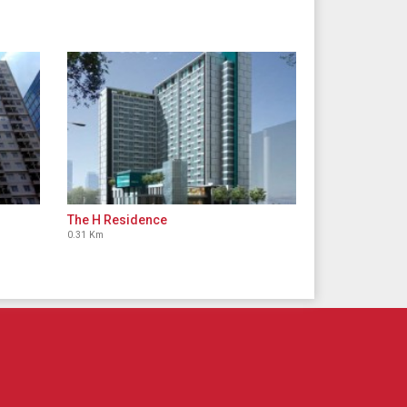
The H Residence
0.31 Km