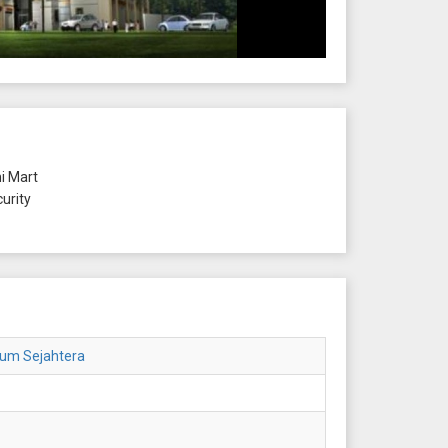
i Mart
urity
gum Sejahtera