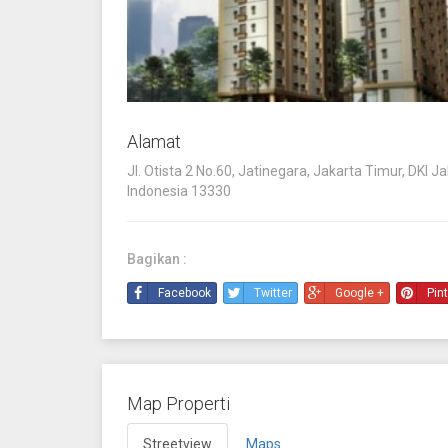
Alamat
Jl. Otista 2 No.60, Jatinegara, Jakarta Timur, DKI Ja
Indonesia 13330
Bagikan :
Facebook
Twitter
Google +
Pin
Map Properti
Streetview
Maps