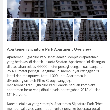
Apartemen Signature Park Apartment Overview
Apartemen Signature Park Tebet adalah kompleks apartemen
yang berlokasi di daerah Jakarta Selatan. Apartemen ini dibangun
di atas lahan seluas 44.000 meter persegi, dengan luas bangunan
26.400 meter persegi. Bangunan ini mempunyai ketinggian 20
lantai dan mempunyai total 1.000 unit. Apartemen ini
dikembangkan oleh Pikko Group, yang juga
mengembangkan Signature Park Grande, sebuah kompleks
apartemen besar yang dibuka pada pertengahan 2018 di Jalan
MT Haryono.
Karena letaknya yang strategis, Apartemen Signature Park Tebet
mempunyai akses yang mudah untuk pergi ke beberapa pusat