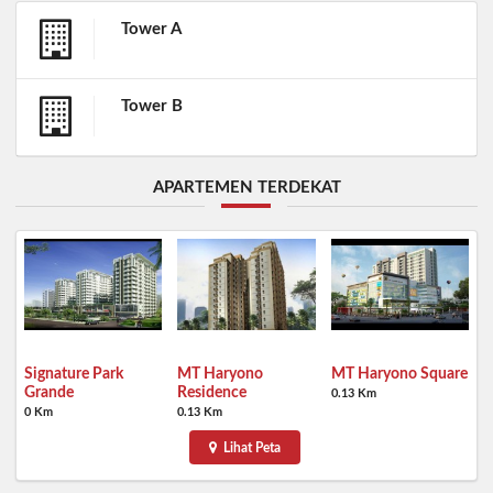
Tower A
Tower B
APARTEMEN TERDEKAT
Signature Park
MT Haryono
MT Haryono Square
Grande
Residence
0.13 Km
0 Km
0.13 Km
Lihat Peta