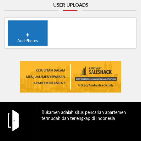
USER UPLOADS
Add Photos
Rukamen adalah situs pencarian apartemen
termudah dan terlengkap di Indonesia