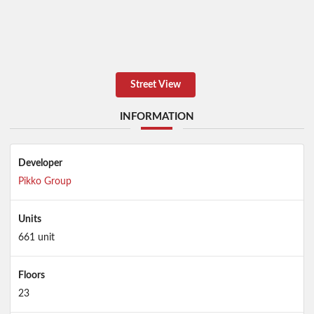
Street View
INFORMATION
Developer
Pikko Group
Units
661 unit
Floors
23