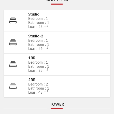
Studio
Bedroom : 1
Bathroom : 1
2
Luas : 25 m
Studio-2
Bedroom : 1
Bathroom : 1
2
Luas : 26 m
1BR
Bedroom : 1
Bathroom : 1
2
Luas : 35 m
2BR
Bedroom : 2
Bathroom : 1
2
Luas : 43 m
TOWER