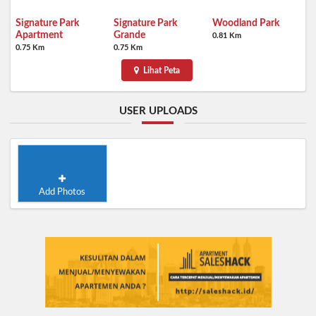
Signature Park
Signature Park
Woodland Park
Apartment
Grande
0.81 Km
0.75 Km
0.75 Km
Lihat Peta
USER UPLOADS
Add Photos