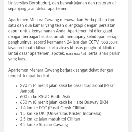
Universitas Borobudur), dan banyak jajanan dan restoran di
sepanjang jalan dekat apartemen.
Apartemen Menara Cawang menawarkan Anda pilihan tipe
satu dan dua kamar yang telah dilengkapi dengan peralatan
dapur untuk kenyamanan Anda. Apartemen ini dilengkapi
dengan berbagai fasilitas untuk menunjang kehidupan setiap
penghuninya, seperti keamanan 24 jam dan CCTV,
food court
,
layanan binatu kiloan, kartu akses khusus penghuni, klinik di
lantai dasar apartemen, apotek,
mini market
, serta lahan parkir
yang luas.
Apartemen Menara Cawang berjarak sangat dekat dengan
tempat-tempat berikut:
290 m (4 menit jalan kaki) ke pasar tradisional (Pasar
Jambul)
600 m ke RSUD Budhi Asih
650 m (8 menit jalan kaki) ke Halte Busway BKN
1.4 km ke PGC (Pusat Grosir Cililitan)
1.5 km ke UKI (Universitas Kristen Indonesia)
2.5 km ke jalan masuk tol Cililitan
4.2 km ke Stasiun Cawang