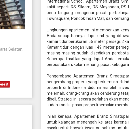
International School, Apartemen Branz 
sakit seperti RS SIloam, RS Mayapada, RS 
perlu bingung mengenai pusat perbelanja
Townsquare, Pondok Indah Mall, dan Kemang 
Lingkungan apartemen ini memberikan keny
Anda setiap harinya. Tipe unit yang ditaw
kamar tidur berukuran 56 meter persegi, 2 k
Kamar tidur dengan luas 149 meter perseg
karta Selatan,
masing-masing sudah disediakan perabota
Beberapa fasilitas yang dapat Anda temuka
perpustakaan, kolam renang, pusat kebugar
Pengembang Apartemen Branz Simatupang
pengembang properti yang terkemuka di In
terest
properti di Indonesia didominasi oleh inv
melemah, orang-orang akan cenderung tetap
dibeli. Strategi ini secara perlahan akan mend
sudah kondisi pasar properti semakin memba
Inilah kenapa, Apartemen Branz Simatupa
untuk kalangan menengah ke atas karena m
cocok untuk banyak investor, bahkan untuk