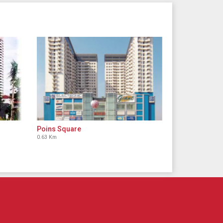
Poins Square
0.63 Km