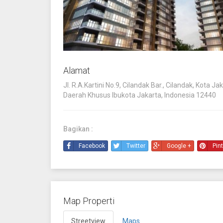
Alamat
Jl. R.A.Kartini No.9, Cilandak Bar., Cilandak, Kota Ja
Daerah Khusus Ibukota Jakarta, Indonesia 12440
Bagikan :
Facebook
Twitter
Google +
Pin
Map Properti
Streetview
Maps