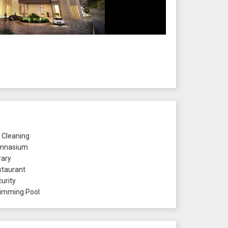
 Cleaning
mnasium
rary
taurant
urity
mming Pool