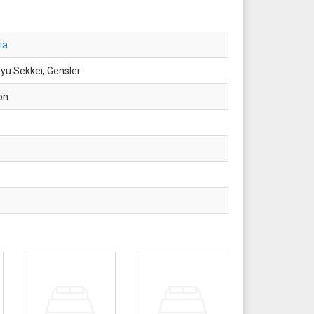
ia
kyu Sekkei, Gensler
on