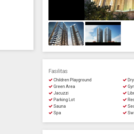
Fasilitas
Children Playground
Dry
Green Area
Gy
Jacuzzi
Lib
Parking Lot
Res
Sauna
Sec
Spa
Swi