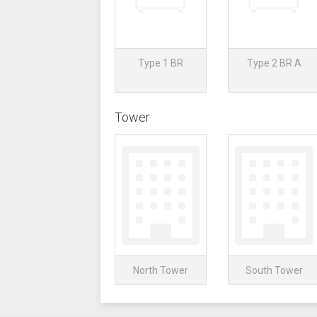
Type 1 BR
Type 2 BR A
Tower
North Tower
South Tower