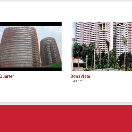
Quarter
BonaVista
0.48 Km