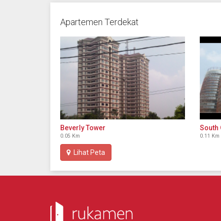
Apartemen Terdekat
Beverly Tower
South 
0.05 Km
0.11 Km
Lihat Peta