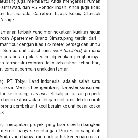
Simatupang juga membantu Anda mengakses rumah
Fatmawati, dan RS Pondok Indah. Anda juga tidak
an karena ada Carrefour Lebak Bulus, Cilandak
Village.
amanan terbaik yang meningkatkan kualitas hidup
arkan Apartemen Branz Simatupang terdiri dari 1
amar tidur dengan luas 122 meter persegi dan unit 3
i. Semua unit adalah unit
semi furnished,
di mana
n-perabotan pokok yang diperlukan penghuninya.
n termasuk restoran, toko kebutuhan sehari-hari,
an, tempat bermain anak dan taman.
, PT Tokyu Land Indonesia, adalah salah satu
donesia. Menurut pengembang, karakter konsumen
estor ketimbang
end-user
. Sekalipun pasar properti
 berinvestasi walau dengan unit yang lebih murah
orong pembeli unit kecil beralih ke unit besar ketika
ik.
ng merupakan proyek yang bisa dipertimbangkan
emiliki banyak keuntungan. Proyek ini sangatlah
 Anda yang hanya membeli untuk keperluan putra-