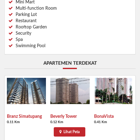
Mini Mart
Multi-function Room
Parking Lot
Restaurant
Rooftop Garden
Security
Spa
Swimming Pool
APARTEMEN TERDEKAT
Branz Simatupang
Beverly Tower
BonaVista
0.11 Km
0.12 Km
0.41 Km
Lihat Peta