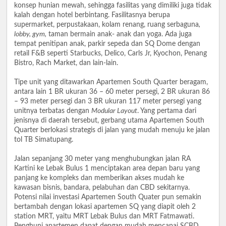
konsep hunian mewah, sehingga fasilitas yang dimiliki juga tidak
kalah dengan hotel berbintang. Fasilitasnya berupa
supermarket, perpustakaan, kolam renang, ruang serbaguna
,
lobby, gym,
taman bermain anak- anak dan yoga. Ada juga
tempat penitipan anak, parkir sepeda dan SQ Dome dengan
retail F&B seperti Starbucks, Delico, Carls Jr, Kyochon, Penang
Bistro, Rach Market, dan lain-lain.
Tipe unit yang ditawarkan Apartemen South Quarter beragam,
antara lain 1 BR ukuran 36 – 60 meter persegi, 2 BR ukuran 86
– 93 meter persegi dan 3 BR ukuran 117 meter persegi yang
unitnya terbatas dengan
Modular Layout
. Yang pertama dari
jenisnya di daerah tersebut, gerbang utama Apartemen South
Quarter berlokasi strategis di jalan yang mudah menuju ke jalan
tol TB Simatupang.
Jalan sepanjang 30 meter yang menghubungkan jalan RA
Kartini ke Lebak Bulus 1 menciptakan area depan baru yang
panjang ke kompleks dan memberikan akses mudah ke
kawasan bisnis, bandara, pelabuhan dan CBD sekitarnya.
Potensi nilai investasi Apartemen South Quater pun semakin
bertambah dengan lokasi apartemen SQ yang diapit oleh 2
station MRT, yaitu MRT Lebak Bulus dan MRT Fatmawati.
Penghuni apartemen dapat dengan mudah mencapai SCBD