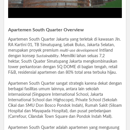
Apartemen South Quarter Overview
Apartemen South Quarter Jakarta yang terletak di kawasan Jln.
RA Kartini 01, TB Simatupang, Lebak Bulus, Jakarta Selatan,
merupakan proyek premium
multi-use development
Intiland
dengan konsep
Sustainability
. Memiliki lahan seluas 7,2
hektar, South Quater Simatupang Jakarta mengkombinasikan
tower perkantoran dengan SQ DOME di bagian tengah, retail
F&B, residensial apartemen dan 80% total area terbuka hijau.
Apartemen South Quarter sangat strategis karena dekat dengan
berbagai fasilitas umum lainnya, antara lain sekolah
internasional (Singapore International School, Jakarta
International School dan Highscope), Private School (Sekolah
Cikal dan SMU Don Bosco Pondok Indah), Rumah Sakit (Siloam
Hospital dan Mayapada Hospital), dan pusat perbelanjaan
(Carrefour, Cilandak Town Square dan Pondok Indah Mall).
Apartemen South Quarter adalah apartemen yang mengusung