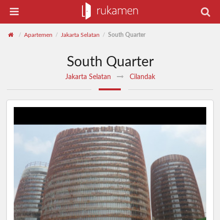
Apartemen
Jakarta Selatan
South Quarter
/
/
/
South Quarter
Jakarta Selatan
Cilandak