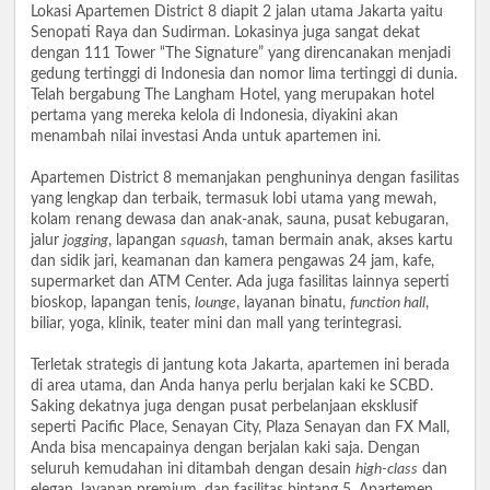
Lokasi Apartemen District 8 diapit 2 jalan utama Jakarta yaitu
Senopati Raya dan Sudirman. Lokasinya juga sangat dekat
dengan 111 Tower “The Signature” yang direncanakan menjadi
gedung tertinggi di Indonesia dan nomor lima tertinggi di dunia.
Telah bergabung The Langham Hotel, yang merupakan hotel
pertama yang mereka kelola di Indonesia, diyakini akan
menambah nilai investasi Anda untuk apartemen ini.
Apartemen District 8 memanjakan penghuninya dengan fasilitas
yang lengkap dan terbaik, termasuk lobi utama yang mewah,
kolam renang dewasa dan anak-anak, sauna, pusat kebugaran,
jalur
jogging
, lapangan
squash
, taman bermain anak, akses kartu
dan sidik jari, keamanan dan kamera pengawas 24 jam, kafe,
supermarket dan ATM Center. Ada juga fasilitas lainnya seperti
bioskop, lapangan tenis,
lounge
, layanan binatu,
function hall
,
biliar, yoga, klinik, teater mini dan mall yang terintegrasi.
Terletak strategis di jantung kota Jakarta, apartemen ini berada
di area utama, dan Anda hanya perlu berjalan kaki ke SCBD.
Saking dekatnya juga dengan pusat perbelanjaan eksklusif
seperti Pacific Place, Senayan City, Plaza Senayan dan FX Mall,
Anda bisa mencapainya dengan berjalan kaki saja. Dengan
seluruh kemudahan ini ditambah dengan desain
high-class
dan
elegan, layanan premium, dan fasilitas bintang 5, Apartemen