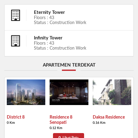
Eternity Tower
Floors : 43
Status : Construction Work
Infinity Tower
Floors : 43
Status : Construction Work
APARTEMEN TERDEKAT
District 8
Residence 8
Daksa Residence
Senopati
0 Km
0.16 Km
0.12 Km
Lihat Peta