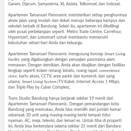
Garam, Djarum, Sampoerna, XL Axiata, Telkomsel, dan Indosat.
Apartemen Tamansari Panoramic memberikan setiap penghuninya
akses jalan yang mudah dan dekat menuju beberapa kampus dan
sekolah terbaik di Bandung. Selain itu, apartemen ini dikelilingi
oleh pusat perbelanjaan seperti Metro Trade Centre, Carrefour,
Hypermart, dan Lottemart untuk membantu memenuhi
kebutuhan sehari-hari Anda dan keluarga.
Apartemen Tamansari Panoramic mengusung konsep
Smart Living
Facility
yang digabungkan dengan penyajian panorama alam
menawan. Dengan demikian, Anda akan disajikan dengan fasilitas
lengkap seperti kolam renang, binatu, ruang rapat,
convenience
store
, kartu akses, CCTV, area parkir dan komersil, dan yang
utama:
Smart Living System
(TV Kabel, Internet Access 1 Mbps,
dan Triple Play by Cyber Complex).
Trans Studio Bandung hanya berjarak sekitar 19 menit dari
Apartemen Tamansari Panoramic. Dengan pemandangan kota
Bandung yang memukau, Anda bisa memilih dari jumlah kamar
sebanyak 30 unit yang masing-masing berisi tempat tidur
nyaman, AC, meja, televisi, dan lemari es. Untuk tiba di properti
ini, Anda bisa berkendara selama sekitar 25 menit dari Bandara