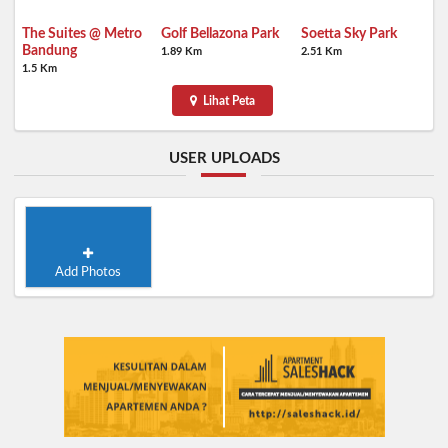
The Suites @ Metro
Golf Bellazona Park
Soetta Sky Park
Bandung
1.89 Km
2.51 Km
1.5 Km
Lihat Peta
USER UPLOADS
Add Photos