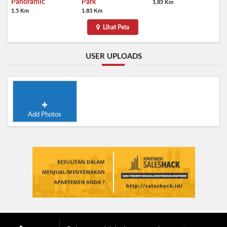
Panoramic
Park
1.85 Km
1.5 Km
1.83 Km
Lihat Peta
USER UPLOADS
Add Photos