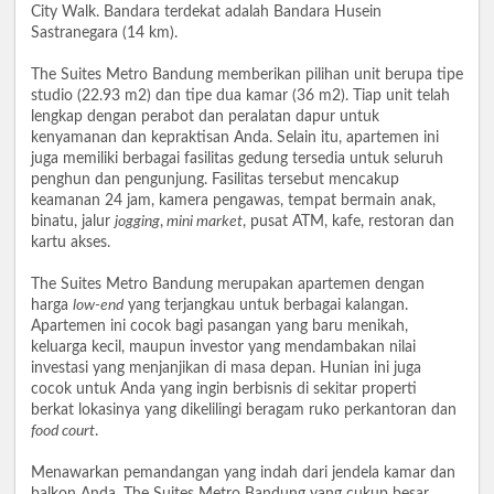
City Walk. Bandara terdekat adalah Bandara Husein
Sastranegara (14 km).
The Suites Metro Bandung memberikan pilihan unit berupa tipe
studio (22.93 m2) dan tipe dua kamar (36 m2). Tiap unit telah
lengkap dengan perabot dan peralatan dapur untuk
kenyamanan dan kepraktisan Anda. Selain itu, apartemen ini
juga memiliki berbagai fasilitas gedung tersedia untuk seluruh
penghun dan pengunjung. Fasilitas tersebut mencakup
keamanan 24 jam, kamera pengawas, tempat bermain anak,
binatu, jalur
jogging
,
mini market
, pusat ATM, kafe, restoran dan
kartu akses.
The Suites Metro Bandung merupakan apartemen dengan
harga
low-end
yang terjangkau untuk berbagai kalangan.
Apartemen ini cocok bagi pasangan yang baru menikah,
keluarga kecil, maupun investor yang mendambakan nilai
investasi yang menjanjikan di masa depan. Hunian ini juga
cocok untuk Anda yang ingin berbisnis di sekitar properti
berkat lokasinya yang dikelilingi beragam ruko perkantoran dan
food court
.
Menawarkan pemandangan yang indah dari jendela kamar dan
balkon Anda, The Suites Metro Bandung yang cukup besar