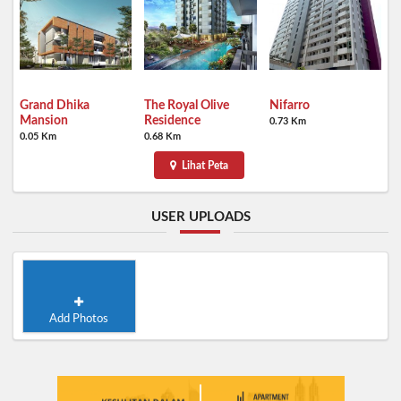
Grand Dhika
The Royal Olive
Nifarro
Mansion
Residence
0.73 Km
0.05 Km
0.68 Km
Lihat Peta
USER UPLOADS
Add Photos