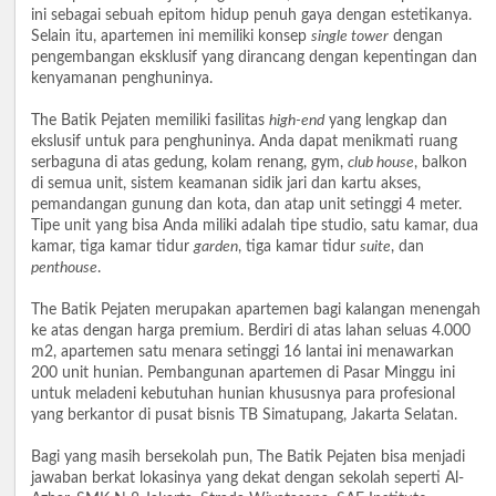
ini sebagai sebuah epitom hidup penuh gaya dengan estetikanya.
Selain itu, apartemen ini memiliki konsep
single tower
dengan
pengembangan eksklusif yang dirancang dengan kepentingan dan
kenyamanan penghuninya.
The Batik Pejaten memiliki fasilitas
high-end
yang lengkap dan
ekslusif untuk para penghuninya. Anda dapat menikmati ruang
serbaguna di atas gedung, kolam renang, gym,
club house
, balkon
di semua unit, sistem keamanan sidik jari dan kartu akses,
pemandangan gunung dan kota, dan atap unit setinggi 4 meter.
Tipe unit yang bisa Anda miliki adalah tipe studio, satu kamar, dua
kamar, tiga kamar tidur
garden
, tiga kamar tidur
suite
, dan
penthouse
.
The Batik Pejaten merupakan apartemen bagi kalangan menengah
ke atas dengan harga premium. Berdiri di atas lahan seluas 4.000
m2, apartemen satu menara setinggi 16 lantai ini menawarkan
200 unit hunian. Pembangunan apartemen di Pasar Minggu ini
untuk meladeni kebutuhan hunian khususnya para profesional
yang berkantor di pusat bisnis TB Simatupang, Jakarta Selatan.
Bagi yang masih bersekolah pun, The Batik Pejaten bisa menjadi
jawaban berkat lokasinya yang dekat dengan sekolah seperti Al-