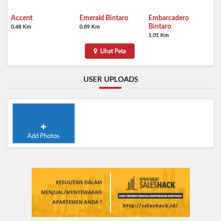
Accent
Emerald Bintaro
Embarcadero
Bintaro
0.48 Km
0.89 Km
1.01 Km
Lihat Peta
USER UPLOADS
Add Photos