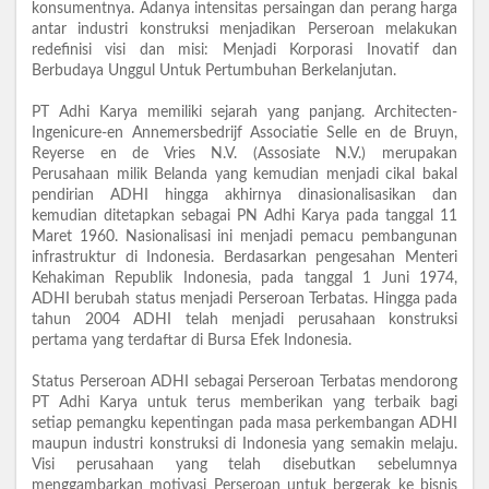
konsumentnya. Adanya intensitas persaingan dan perang harga
antar industri konstruksi menjadikan Perseroan melakukan
redefinisi visi dan misi: Menjadi Korporasi Inovatif dan
Berbudaya Unggul Untuk Pertumbuhan Berkelanjutan.
PT Adhi Karya memiliki sejarah yang panjang. Architecten-
Ingenicure-en Annemersbedrijf Associatie Selle en de Bruyn,
Reyerse en de Vries N.V. (Assosiate N.V.) merupakan
Perusahaan milik Belanda yang kemudian menjadi cikal bakal
pendirian ADHI hingga akhirnya dinasionalisasikan dan
kemudian ditetapkan sebagai PN Adhi Karya pada tanggal 11
Maret 1960. Nasionalisasi ini menjadi pemacu pembangunan
infrastruktur di Indonesia. Berdasarkan pengesahan Menteri
Kehakiman Republik Indonesia, pada tanggal 1 Juni 1974,
ADHI berubah status menjadi Perseroan Terbatas. Hingga pada
tahun 2004 ADHI telah menjadi perusahaan konstruksi
pertama yang terdaftar di Bursa Efek Indonesia.
Status Perseroan ADHI sebagai Perseroan Terbatas mendorong
PT Adhi Karya untuk terus memberikan yang terbaik bagi
setiap pemangku kepentingan pada masa perkembangan ADHI
maupun industri konstruksi di Indonesia yang semakin melaju.
Visi perusahaan yang telah disebutkan sebelumnya
menggambarkan motivasi Perseroan untuk bergerak ke bisnis