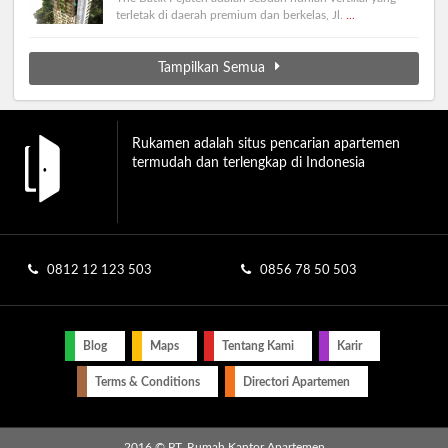
terletak di daerah premium dan berkelas, Jl.
...
Tampilkan Semua
Rukamen adalah situs pencarian apartemen
termudah dan terlengkap di Indonesia
0812 12 123 503
0856 78 50 503
Blog
Maps
Tentang Kami
Karir
Terms & Conditions
Directori Apartemen
2016 © PT. Rumah Kantor Apartemen