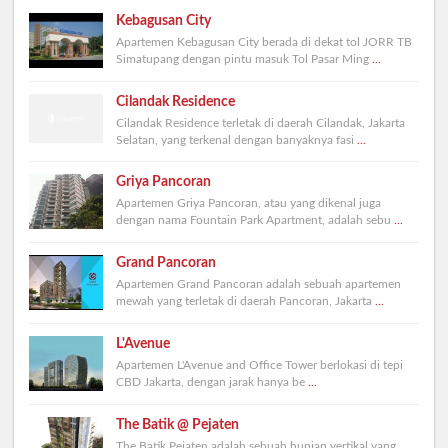
Kebagusan City
Apartemen Kebagusan City berada di dekat tol JORR TB
Simatupang dengan pintu masuk Tol Pasar Ming
...
Cilandak Residence
Cilandak Residence terletak di daerah Cilandak, Jakarta
Selatan, yang terkenal dengan banyaknya fasi
...
Griya Pancoran
Apartemen Griya Pancoran, atau yang dikenal juga
dengan nama Fountain Park Apartment, adalah sebu
...
Grand Pancoran
Apartemen Grand Pancoran adalah sebuah apartemen
mewah yang terletak di daerah Pancoran, Jakarta
...
L'Avenue
Apartemen L'Avenue and Office Tower berlokasi di tepi
CBD Jakarta, dengan jarak hanya be
...
The Batik @ Pejaten
The Batik Pejaten adalah sebuah hunian vertikal yang