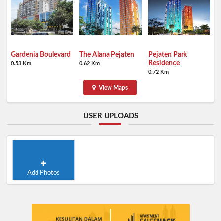
Gardenia Boulevard
The Alana Pejaten
Pejaten Park
Residence
0.53 Km
0.62 Km
0.72 Km
View Maps
USER UPLOADS
Add Photos