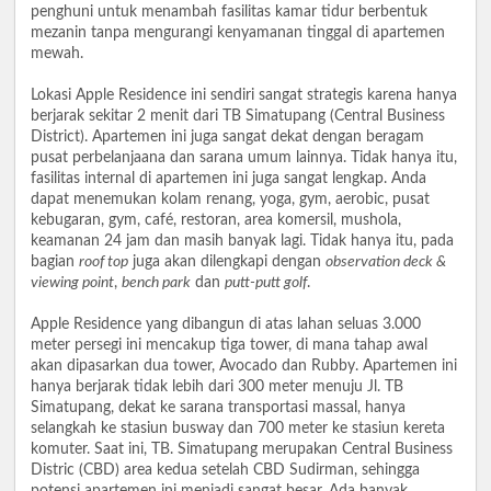
penghuni untuk menambah fasilitas kamar tidur berbentuk
mezanin tanpa mengurangi kenyamanan tinggal di apartemen
mewah.
Lokasi Apple Residence ini sendiri sangat strategis karena hanya
berjarak sekitar 2 menit dari TB Simatupang (Central Business
District). Apartemen ini juga sangat dekat dengan beragam
pusat perbelanjaana dan sarana umum lainnya. Tidak hanya itu,
fasilitas internal di apartemen ini juga sangat lengkap. Anda
dapat menemukan kolam renang, yoga, gym, aerobic, pusat
kebugaran, gym, café, restoran, area komersil, mushola,
keamanan 24 jam dan masih banyak lagi. Tidak hanya itu, pada
bagian
roof top
juga akan dilengkapi dengan
observation deck &
viewing point
,
bench park
dan
putt-putt golf
.
Apple Residence yang dibangun di atas lahan seluas 3.000
meter persegi ini mencakup tiga tower, di mana tahap awal
akan dipasarkan dua tower, Avocado dan Rubby. Apartemen ini
hanya berjarak tidak lebih dari 300 meter menuju Jl. TB
Simatupang, dekat ke sarana transportasi massal, hanya
selangkah ke stasiun busway dan 700 meter ke stasiun kereta
komuter. Saat ini, TB. Simatupang merupakan Central Business
Distric (CBD) area kedua setelah CBD Sudirman, sehingga
potensi apartemen ini menjadi sangat besar. Ada banyak