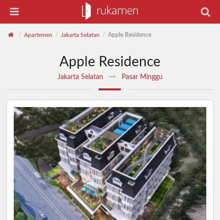
Apartemen
Jakarta Selatan
Apple Residence
/
/
/
Apple Residence
Jakarta Selatan
Pasar Minggu