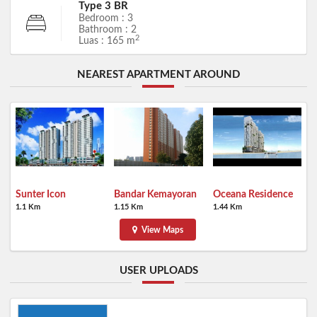
Type 3 BR
Bedroom : 3
Bathroom : 2
2
Luas : 165 m
NEAREST APARTMENT AROUND
Sunter Icon
Bandar Kemayoran
Oceana Residence
1.1 Km
1.15 Km
1.44 Km
View Maps
USER UPLOADS