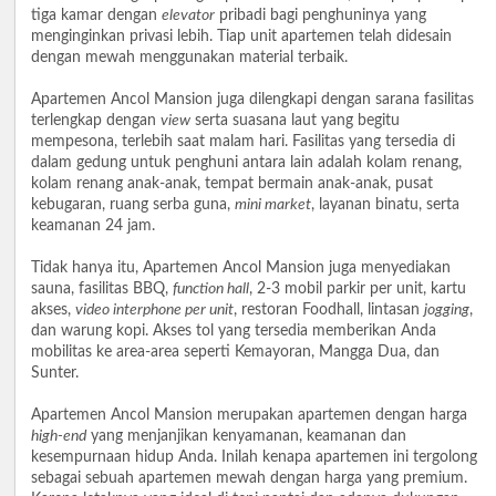
tiga kamar dengan
elevator
pribadi bagi penghuninya yang
menginginkan privasi lebih. Tiap unit apartemen telah didesain
dengan mewah menggunakan material terbaik.
Apartemen Ancol Mansion juga dilengkapi dengan sarana fasilitas
terlengkap dengan
view
serta suasana laut yang begitu
mempesona, terlebih saat malam hari. Fasilitas yang tersedia di
dalam gedung untuk penghuni antara lain adalah kolam renang,
kolam renang anak-anak, tempat bermain anak-anak, pusat
kebugaran, ruang serba guna,
mini market
, layanan binatu, serta
keamanan 24 jam.
Tidak hanya itu, Apartemen Ancol Mansion juga menyediakan
sauna, fasilitas BBQ,
function hall
, 2-3 mobil parkir per unit, kartu
akses,
video interphone per unit
, restoran Foodhall, lintasan
jogging
,
dan warung kopi. Akses tol yang tersedia memberikan Anda
mobilitas ke area-area seperti Kemayoran, Mangga Dua, dan
Sunter.
Apartemen Ancol Mansion merupakan apartemen dengan harga
high-end
yang menjanjikan kenyamanan, keamanan dan
kesempurnaan hidup Anda. Inilah kenapa apartemen ini tergolong
sebagai sebuah apartemen mewah dengan harga yang premium.