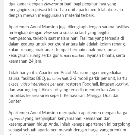
tiga kamar dengan
elevator
pribadi bagi penghuninya yang
menginginkan privasi lebih. Tiap unit apartemen telah didesain
dengan mewah menggunakan material terbaik.
Apartemen Ancol Mansion juga dilengkapi dengan sarana fasilitas
terlengkap dengan
view
serta suasana laut yang begitu
mempesona, terlebih saat malam hari. Fasilitas yang tersedia di
dalam gedung untuk penghuni antara lain adalah kolam renang,
kolam renang anak-anak, tempat bermain anak-anak, pusat
kebugaran, ruang serba guna,
mini market
, layanan binatu, serta
keamanan 24 jam.
Tidak hanya itu, Apartemen Ancol Mansion juga menyediakan
sauna, fasilitas BBQ,
function hall
, 2-3 mobil parkir per unit, kartu
akses,
video interphone per unit
, restoran Foodhall, lintasan
jogging
,
dan warung kopi. Akses tol yang tersedia memberikan Anda
mobilitas ke area-area seperti Kemayoran, Mangga Dua, dan
Sunter.
Apartemen Ancol Mansion merupakan apartemen dengan harga
high-end
yang menjanjikan kenyamanan, keamanan dan
kesempurnaan hidup Anda. Inilah kenapa apartemen ini tergolong
sebagai sebuah apartemen mewah dengan harga yang premium.