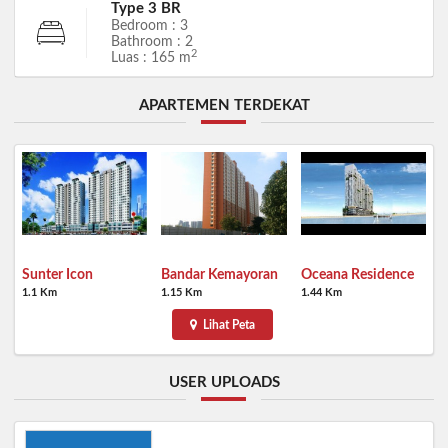
Type 3 BR
Bedroom : 3
Bathroom : 2
2
Luas : 165 m
APARTEMEN TERDEKAT
Sunter Icon
Bandar Kemayoran
Oceana Residence
1.1 Km
1.15 Km
1.44 Km
Lihat Peta
USER UPLOADS