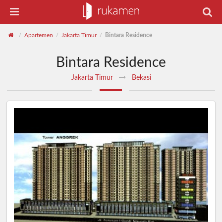
Apartemen
Jakarta Timur
Bintara Residence
/
/
/
Bintara Residence
Jakarta Timur
Bekasi