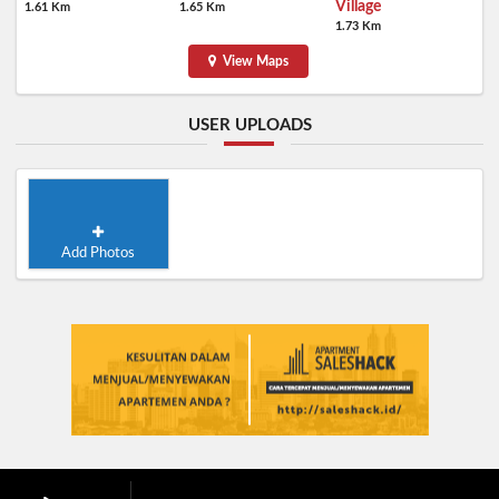
Village
1.61 Km
1.65 Km
1.73 Km
View Maps
USER UPLOADS
Add Photos