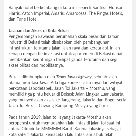
Banyak hotel berkembang di kota ini, seperti Santika, Horison,
Harris, Aston Imperial, Amaris, Amaroossa, The Pingas Hotels,
dan Tune Hotel.
Jalanan dan Akses di Kota Bekasi
Pengembangan kawasan perumahan skala besar dan taman
industri di Bekasi telah disebabkan oleh pembangunan
infrastruktur, terutama jalan, jalan raya dan kereta api. Inilah
kenapa dengan berinvestasi untuk apartemen di Bekasi dapat
memberikan keuntungan berlipat ganda terutama dari segi
aksesibilitas dan mobilitasnya.
Bekasi dihubungkan oleh
Trans-Java Highway
, sebuah jalan
utama melintasi Jawa. Ada tiga koneksi jalan raya dari wilayah
perkotaan Jabodetabek. Jalan Tol Jakarta – Morshu, yang
memiliki tiga pintu keluar di Bekasi; Jalan Lingkar Luar Jakarta,
yang menyediakan akses ke Tangerang, Jakarta dan Bogor serta
Jalan Tol Bekasi-Cawang-Kampung Melayu yang baru.
Pada tahun 2019, jalan tol layang Jakarta-Morshu akan
beroperasi untuk memudahkan lalu lintas di jalan tol saat ini
antara Cikunir ke MMMMM Barat. Karena lokasinya sebagai
kota satelit Jakarta, kemacetan lalu lintas jam sibuk telah