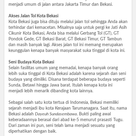
menjadi umum di jalan antara Jakarta Timur dan Bekasi.
Akses Jalan Tol Kota Bekasi
Kota Bekasi juga bisa dituju melalui jalan tol sehingga Anda akan
terhindar dari kemacetan. Misalnya saja untuk pergi ke Jati Asih
Cikunir Kota Bekasi, Anda bisa melalui Gerbang Tol (GT), GT
Pondok Gede, GT Bekasi Barat, GT Bekasi Timur, GT Tambun
dan masih banyak lagi. Akses jalan tol ini memang merupakan
keunggulan kenapa banyak masyarakat suka tinggal di kota ini.
Seni Budaya Kota Bekasi
Selain fasilitas umum yang memadai, kenapa banyak orang
lebih suka tinggal di Kota Bekasi adalah karena sejarah dan seni
budaya yang dimiliki. Disana terdapat beberapa budaya seperti
Sunda, Betawi hingga Jawa barat. Itulah kenapa kota ini
menjadi lebih menarik dibanding kota lainnya.
Sebagai salah satu kota tertua di Indonesia, Bekasi memiliki
sejarah menjadi ibu kota Kerajaan Tarumanagara. Saat itu, nama
Bekasi adalah
Dayeuh Sundasembawa
. Bukti paling awal
keberadaannya berasal dari abad ke-5 menurut prasasti Tugu.
Dari zaman ini pun, seni telah lama menjadi sesuatu yang
diperhatikan dengan baik.