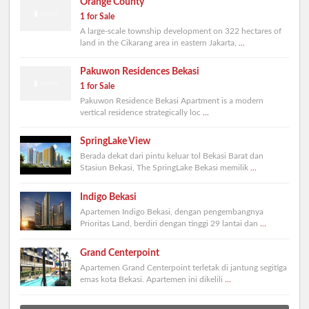
Orange County
1 for Sale
A large-scale township development on 322 hectares of
land in the Cikarang area in eastern Jakarta,
...
Pakuwon Residences Bekasi
1 for Sale
Pakuwon Residence Bekasi Apartment is a modern
vertical residence strategically loc
...
SpringLake View
Berada dekat dari pintu keluar tol Bekasi Barat dan
Stasiun Bekasi, The SpringLake Bekasi memilik
...
Indigo Bekasi
Apartemen Indigo Bekasi, dengan pengembangnya
Prioritas Land, berdiri dengan tinggi 29 lantai dan
...
Grand Centerpoint
Apartemen Grand Centerpoint terletak di jantung segitiga
emas kota Bekasi. Apartemen ini dikelili
...