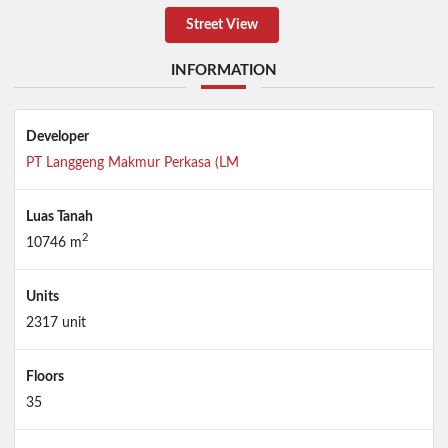
Street View
INFORMATION
Developer
PT Langgeng Makmur Perkasa (LM
Luas Tanah
2
10746 m
Units
2317 unit
Floors
35