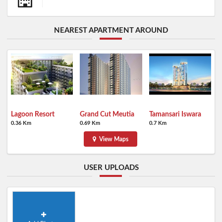
NEAREST APARTMENT AROUND
Lagoon Resort
Grand Cut Meutia
Tamansari Iswara
0.36 Km
0.69 Km
0.7 Km
View Maps
USER UPLOADS