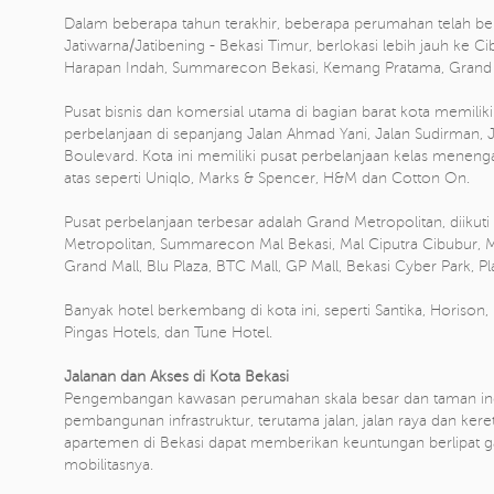
Dalam beberapa tahun terakhir, beberapa perumahan telah ber
Jatiwarna/Jatibening - Bekasi Timur, berlokasi lebih jauh ke Ci
Harapan Indah, Summarecon Bekasi, Kemang Pratama, Grand P
Pusat bisnis dan komersial utama di bagian barat kota memilik
perbelanjaan di sepanjang Jalan Ahmad Yani, Jalan Sudirman, 
Boulevard. Kota ini memiliki pusat perbelanjaan kelas menenga
atas seperti Uniqlo, Marks & Spencer, H&M dan Cotton On.
Pusat perbelanjaan terbesar adalah Grand Metropolitan, diikuti
Metropolitan, Summarecon Mal Bekasi, Mal Ciputra Cibubur, 
Grand Mall, Blu Plaza, BTC Mall, GP Mall, Bekasi Cyber ​​Park
Banyak hotel berkembang di kota ini, seperti Santika, Horison,
Pingas Hotels, dan Tune Hotel.
Jalanan dan Akses di Kota Bekasi
Pengembangan kawasan perumahan skala besar dan taman indus
pembangunan infrastruktur, terutama jalan, jalan raya dan kere
apartemen di Bekasi dapat memberikan keuntungan berlipat gan
mobilitasnya.