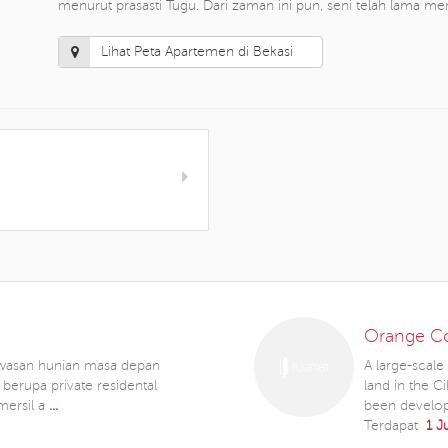
menurut prasasti Tugu. Dari zaman ini pun, seni telah lama me
Lihat Peta Apartemen di Bekasi
Orange C
wasan hunian masa depan
A large-scal
erupa private residental
land in the C
mersil a
...
been develo
Terdapat
1 J