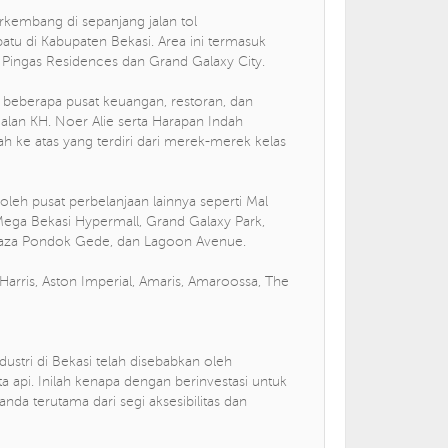
kembang di sepanjang jalan tol
batu di Kabupaten Bekasi. Area ini termasuk
ingas Residences dan Grand Galaxy City.
i beberapa pusat keuangan, restoran, dan
Jalan KH. Noer Alie serta Harapan Indah
h ke atas yang terdiri dari merek-merek kelas
 oleh pusat perbelanjaan lainnya seperti Mal
Mega Bekasi Hypermall, Grand Galaxy Park,
, Plaza Pondok Gede, dan Lagoon Avenue.
 Harris, Aston Imperial, Amaris, Amaroossa, The
tri di Bekasi telah disebabkan oleh
ta api. Inilah kenapa dengan berinvestasi untuk
da terutama dari segi aksesibilitas dan