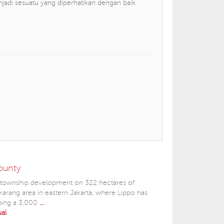
njadi sesuatu yang diperhatikan dengan baik.
ounty
e township development on 322 hectares of
ikarang area in eastern Jakarta, where Lippo has
ping a 3,000
...
ual