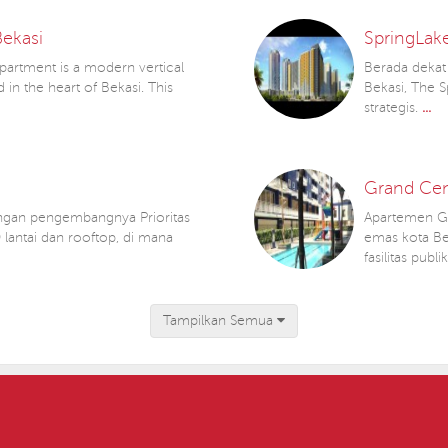
ekasi
SpringLak
artment is a modern vertical
Berada dekat 
 in the heart of Bekasi. This
Bekasi, The S
strategis.
...
Grand Cen
ngan pengembangnya Prioritas
Apartemen Gra
9 lantai dan rooftop, di mana
emas kota Bek
fasilitas publ
Tampilkan Semua