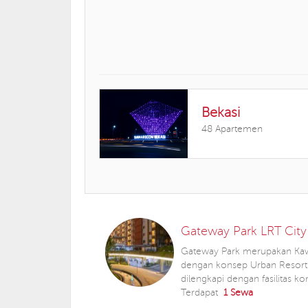
Bekasi
48 Apartemen
Gateway Park LRT City
Gateway Park merupakan Ka
dengan konsep Urban Resort b
dilengkapi dengan fasilitas ko
Terdapat
1 Sewa