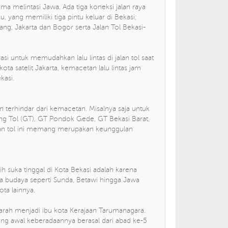
ama melintasi Jawa. Ada tiga koneksi jalan raya
, yang memiliki tiga pintu keluar di Bekasi;
ng, Jakarta dan Bogor serta Jalan Tol Bekasi-
si untuk memudahkan lalu lintas di jalan tol saat
ta satelit Jakarta, kemacetan lalu lintas jam
kasi.
an terhindar dari kemacetan. Misalnya saja untuk
bang Tol (GT), GT Pondok Gede, GT Bekasi Barat,
lan tol ini memang merupakan keunggulan
h suka tinggal di Kota Bekasi adalah karena
pa budaya seperti Sunda, Betawi hingga Jawa
ota lainnya.
ejarah menjadi ibu kota Kerajaan Tarumanagara.
aling awal keberadaannya berasal dari abad ke-5