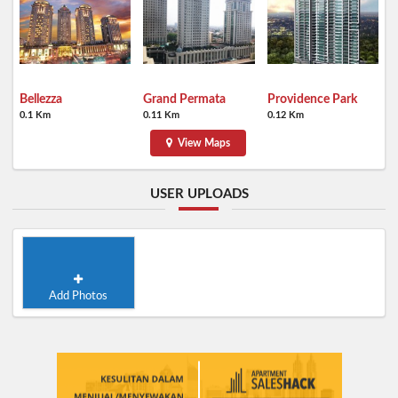
Bellezza
Grand Permata
Providence Park
0.1 Km
0.11 Km
0.12 Km
View Maps
USER UPLOADS
Add Photos