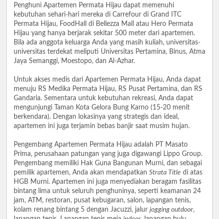
Penghuni Apartemen Permata Hijau dapat memenuhi
kebutuhan sehari-hari mereka di Carrefour di Grand ITC
Permata Hijau, FoodHall di Bellezza Mall atau Hero Permata
Hijau yang hanya berjarak sekitar 500 meter dari apartemen.
Bila ada anggota keluarga Anda yang masih kuliah, universitas-
universitas terdekat meliputi Universitas Pertamina, Binus, Atma
Jaya Semanggi, Moestopo, dan Al-Azhar.
Untuk akses medis dari Apartemen Permata Hijau, Anda dapat
menuju RS Medika Permata Hijau, RS Pusat Pertamina, dan RS
Gandaria. Sementara untuk kebutuhan rekreasi, Anda dapat
mengunjungi Taman Kota Gelora Bung Karno (15-20 menit
berkendara). Dengan lokasinya yang strategis dan ideal,
apartemen ini juga terjamin bebas banjir saat musim hujan.
Pengembang Apartemen Permata Hijau adalah PT Masato
Prima, perusahaan patungan yang juga digawangi Lippo Group.
Pengembang memiliki Hak Guna Bangunan Murni, dan sebagai
pemilik apartemen, Anda akan mendapatkan
Strata Title
di atas
HGB Murni. Apartemen ini juga menyediakan beragam fasilitas
bintang lima untuk seluruh penghuninya, seperti keamanan 24
jam, ATM, restoran, pusat kebugaran, salon, lapangan tenis,
kolam renang bintang 5 dengan Jacuzzi, jalur
jogging outdoor
,
lapangan tenis, Lapangan tenis meja
indoor
, lapangan bulu