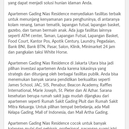
yang dapat menjadi solusi hunian idaman Anda.
Apartemen Gading Nias Residence menyediakan fasilitas terbaik
untuk menunjang kenyamanan para penghuninya, di antaranya
kolam renang, taman tematik, lapangan futsal, lapangan basket,
gazebo, dan taman bermain anak. Ada juga fasilitas lainnya
seperti ATM center, Taman, Lapangan Futsal, Lapangan Basket,
Food Court, Kantor Pos, Apotik Century, Laundry, Pegadaian,
Bank BNI, Bank BTN, Pasar, Salon, Klinik, Minimarket 24 jam
dan pangkalan taksi White Horse.
Apartemen Gading Nias Residence di Jakarta Utara bisa jadi
pilihan investasi apartemen Anda karena lokasinya yang
strategis dan ditunjang oleh berbagai fasilitas publik. Anda bisa
menemukan banyak sarana pendidikan berkualitas seperti
James School, JAC, SIS, Penabur, Beacon Academy, Raffles
International, Marie Joseph, St. Pieter dan Al Azhar. Sarana
kesehatan berupa rumah sakit juga mudah dijangkau dari
apartemen seperti Rumah Sakit Gading Pluit dan Rumah Sakit
Mitra Keluarga. Untuk pilihan tempat berbelanja, ada Mall
Kelapa Gading, Mall of Indonesia, dan Mall Artha Gading.
Apartemen Gading Nias Residence cocok untuk banyak
kalangan mulai dari pebisnis, profesional, pasangan suami istri,