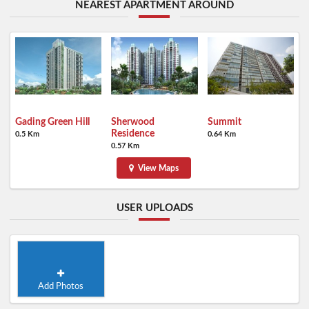
NEAREST APARTMENT AROUND
Gading Green Hill
Sherwood
Summit
Residence
0.5 Km
0.64 Km
0.57 Km
View Maps
USER UPLOADS
Add Photos