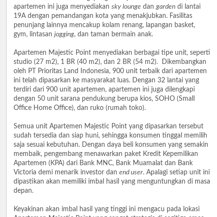
apartemen ini juga menyediakan
sky lounge
dan
garden
di lantai
19A dengan pemandangan kota yang menakjubkan. Fasilitas
penunjang lainnya mencakup kolam renang, lapangan basket,
gym, lintasan
jogging
, dan taman bermain anak.
Apartemen Majestic Point menyediakan berbagai tipe unit, seperti
studio (27 m2), 1 BR (40 m2), dan 2 BR (54 m2). Dikembangkan
oleh PT Prioritas Land Indonesia, 900 unit terbaik dari apartemen
ini telah dipasarkan ke masyarakat luas. Dengan 32 lantai yang
terdiri dari 900 unit apartemen, apartemen ini juga dilengkapi
dengan 50 unit sarana pendukung berupa kios, SOHO (Small
Office Home Office), dan ruko (rumah toko).
Semua unit Apartemen Majestic Point yang dipasarkan tersebut
sudah tersedia dan siap huni, sehingga konsumen tinggal memilih
saja sesuai kebutuhan. Dengan daya beli konsumen yang semakin
membaik, pengembang menawarkan paket Kredit Kepemilikan
Apartemen (KPA) dari Bank MNC, Bank Muamalat dan Bank
Victoria demi menarik investor dan
end user
. Apalagi setiap unit ini
dipastikan akan memiliki imbal hasil yang menguntungkan di masa
depan.
Keyakinan akan imbal hasil yang tinggi ini mengacu pada lokasi