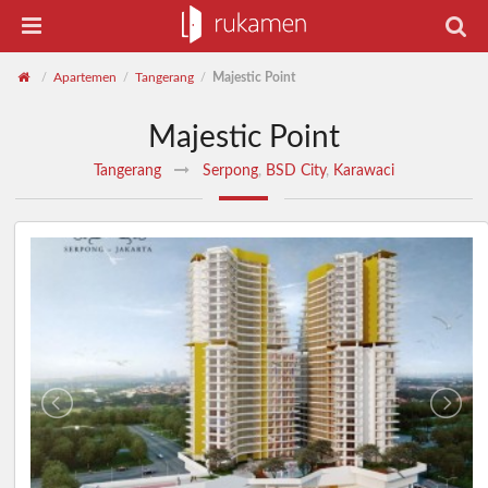
Apartemen
Tangerang
Majestic Point
/
/
/
Majestic Point
Tangerang
Serpong
,
BSD City
,
Karawaci