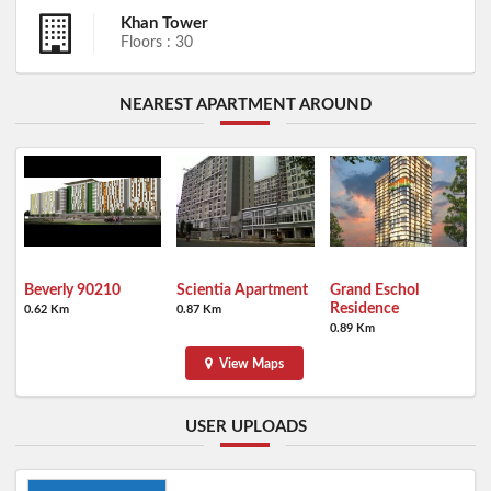
Khan Tower
Floors : 30
NEAREST APARTMENT AROUND
Beverly 90210
Scientia Apartment
Grand Eschol
Residence
0.62 Km
0.87 Km
0.89 Km
View Maps
USER UPLOADS