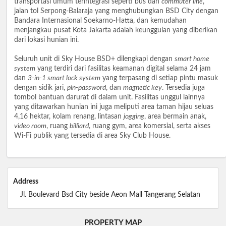
transportasi umum terintegrasi seperti bus dan
commuter line
,
jalan tol Serpong-Balaraja yang menghubungkan BSD City dengan
Bandara Internasional Soekarno-Hatta, dan kemudahan
menjangkau pusat Kota Jakarta adalah keunggulan yang diberikan
dari lokasi hunian ini.
Seluruh unit di Sky House BSD+ dilengkapi dengan
smart home
system
yang terdiri dari fasilitas keamanan digital selama 24 jam
dan
3-in-1 smart lock system
yang terpasang di setiap pintu masuk
dengan sidik jari,
pin-password
, dan
magnetic key
. Tersedia juga
tombol bantuan darurat di dalam unit. Fasilitas unggul lainnya
yang ditawarkan hunian ini juga meliputi area taman hijau seluas
4,16 hektar, kolam renang, lintasan
jogging
, area bermain anak,
video room
, ruang
billiard
, ruang gym, area komersial, serta akses
Wi-Fi publik yang tersedia di area Sky Club House.
Address
Jl. Boulevard Bsd City beside Aeon Mall Tangerang Selatan
PROPERTY MAP