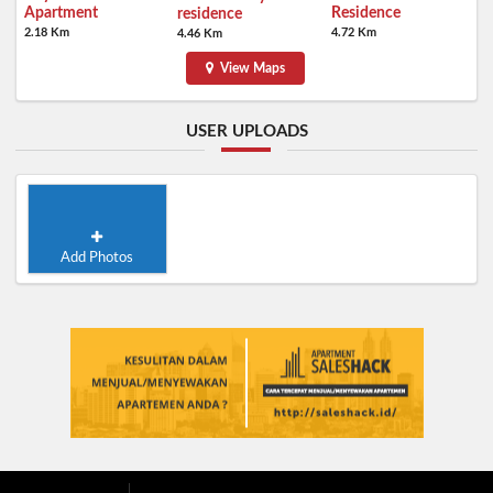
Apartment
Residence
residence
2.18 Km
4.72 Km
4.46 Km
View Maps
USER UPLOADS
Add Photos