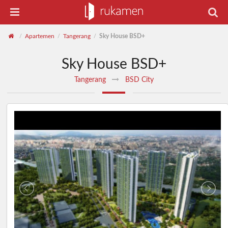
Apartemen
Tangerang
Sky House BSD+
/
/
/
Sky House BSD+
Tangerang
BSD City