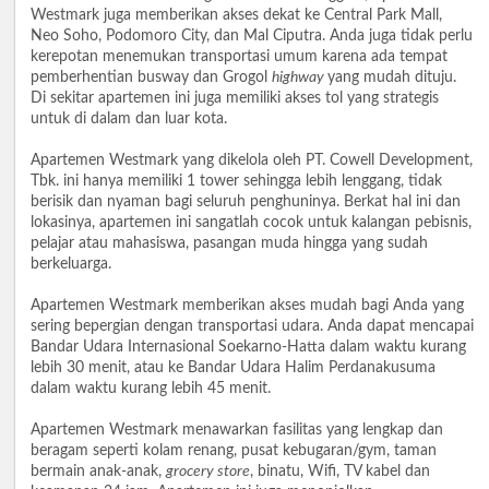
Westmark juga memberikan akses dekat ke Central Park Mall,
Neo Soho, Podomoro City, dan Mal Ciputra. Anda juga tidak perlu
kerepotan menemukan transportasi umum karena ada tempat
pemberhentian busway dan Grogol
highway
yang mudah dituju.
Di sekitar apartemen ini juga memiliki akses tol yang strategis
untuk di dalam dan luar kota.
Apartemen Westmark yang dikelola oleh PT. Cowell Development,
Tbk. ini hanya memiliki 1 tower sehingga lebih lenggang, tidak
berisik dan nyaman bagi seluruh penghuninya. Berkat hal ini dan
lokasinya, apartemen ini sangatlah cocok untuk kalangan pebisnis,
pelajar atau mahasiswa, pasangan muda hingga yang sudah
berkeluarga.
Apartemen Westmark memberikan akses mudah bagi Anda yang
sering bepergian dengan transportasi udara. Anda dapat mencapai
Bandar Udara Internasional Soekarno-Hatta dalam waktu kurang
lebih 30 menit, atau ke Bandar Udara Halim Perdanakusuma
dalam waktu kurang lebih 45 menit.
Apartemen Westmark menawarkan fasilitas yang lengkap dan
beragam seperti kolam renang, pusat kebugaran/gym, taman
bermain anak-anak,
grocery store
, binatu, Wifi, TV kabel dan