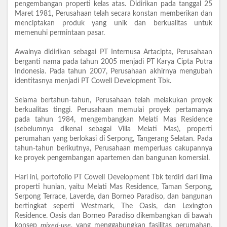
pengembangan properti kelas atas. Didirikan pada tanggal 25
Maret 1981, Perusahaan telah secara konstan memberikan dan
menciptakan produk yang unik dan berkualitas untuk
memenuhi permintaan pasar.
Awalnya didirikan sebagai PT Internusa Artacipta, Perusahaan
berganti nama pada tahun 2005 menjadi PT Karya Cipta Putra
Indonesia. Pada tahun 2007, Perusahaan akhirnya mengubah
identitasnya menjadi PT Cowell Development Tbk.
Selama bertahun-tahun, Perusahaan telah melakukan proyek
berkualitas tinggi. Perusahaan memulai proyek pertamanya
pada tahun 1984, mengembangkan Melati Mas Residence
(sebelumnya dikenal sebagai Villa Melati Mas), properti
perumahan yang berlokasi di Serpong, Tangerang Selatan. Pada
tahun-tahun berikutnya, Perusahaan memperluas cakupannya
ke proyek pengembangan apartemen dan bangunan komersial.
Hari ini, portofolio PT Cowell Development Tbk terdiri dari lima
properti hunian, yaitu Melati Mas Residence, Taman Serpong,
Serpong Terrace, Laverde, dan Borneo Paradiso, dan bangunan
bertingkat seperti Westmark, The Oasis, dan Lexington
Residence. Oasis dan Borneo Paradiso dikembangkan di bawah
konsep
mixed-use
, yang menggabungkan fasilitas perumahan,