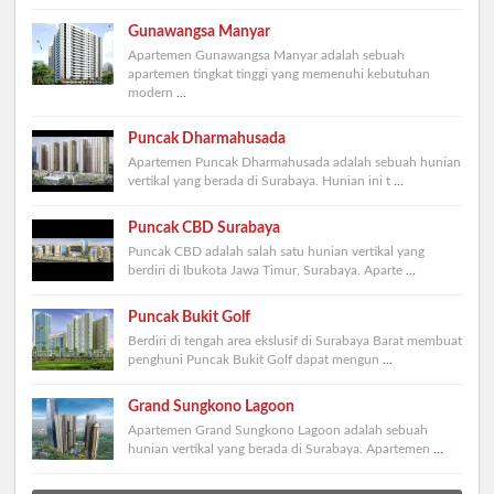
Gunawangsa Manyar
Apartemen Gunawangsa Manyar adalah sebuah
apartemen tingkat tinggi yang memenuhi kebutuhan
modern
...
Puncak Dharmahusada
Apartemen Puncak Dharmahusada adalah sebuah hunian
vertikal yang berada di Surabaya. Hunian ini t
...
Puncak CBD Surabaya
Puncak CBD adalah salah satu hunian vertikal yang
berdiri di Ibukota Jawa Timur, Surabaya. Aparte
...
Puncak Bukit Golf
Berdiri di tengah area ekslusif di Surabaya Barat membuat
penghuni Puncak Bukit Golf dapat mengun
...
Grand Sungkono Lagoon
Apartemen Grand Sungkono Lagoon adalah sebuah
hunian vertikal yang berada di Surabaya. Apartemen
...