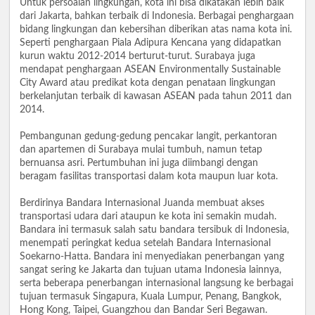
Untuk persoalan lingkungan, kota ini bisa dikatakan lebih baik
dari Jakarta, bahkan terbaik di Indonesia. Berbagai penghargaan
bidang lingkungan dan kebersihan diberikan atas nama kota ini.
Seperti penghargaan Piala Adipura Kencana yang didapatkan
kurun waktu 2012-2014 berturut-turut. Surabaya juga
mendapat penghargaan ASEAN Environmentally Sustainable
City Award atau predikat kota dengan penataan lingkungan
berkelanjutan terbaik di kawasan ASEAN pada tahun 2011 dan
2014.
Pembangunan gedung-gedung pencakar langit, perkantoran
dan apartemen di Surabaya mulai tumbuh, namun tetap
bernuansa asri. Pertumbuhan ini juga diimbangi dengan
beragam fasilitas transportasi dalam kota maupun luar kota.
Berdirinya Bandara Internasional Juanda membuat akses
transportasi udara dari ataupun ke kota ini semakin mudah.
Bandara ini termasuk salah satu bandara tersibuk di Indonesia,
menempati peringkat kedua setelah Bandara Internasional
Soekarno-Hatta. Bandara ini menyediakan penerbangan yang
sangat sering ke Jakarta dan tujuan utama Indonesia lainnya,
serta beberapa penerbangan internasional langsung ke berbagai
tujuan termasuk Singapura, Kuala Lumpur, Penang, Bangkok,
Hong Kong, Taipei, Guangzhou dan Bandar Seri Begawan.