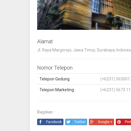
Alamat
Jl. Raya Margorejo, Jawa Timur, Surabaya, Indone
Nomor Telepon
Telepon Gedung
(+6231) 563001
Telepon Marketing
(+6231) 5673 11
Bagikan :
Facebook
Twitter
Google +
Pin