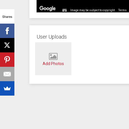
Image may be subject to copyright
Terms
Shares
User Uploads
Add Photos