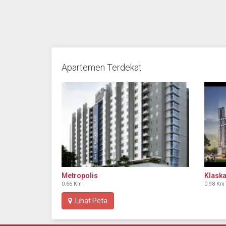
Apartemen Terdekat
Metropolis
Klask
0.66 Km
0.98 Km
Lihat Peta