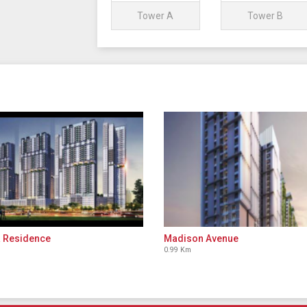
Tower A
Tower B
a Residence
Madison Avenue
0.99 Km