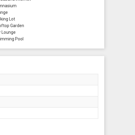
mnasium
unge
king Lot
ftop Garden
 Lounge
mming Pool