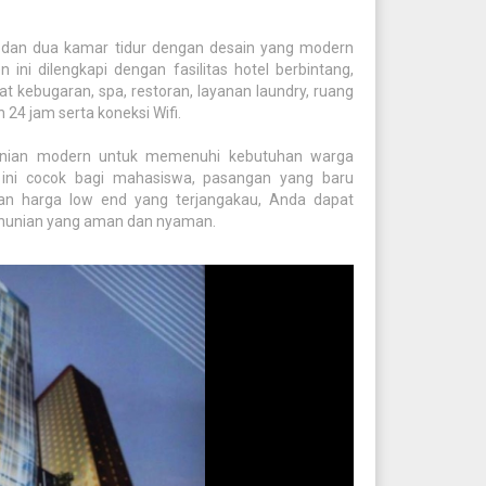
io dan dua kamar tidur dengan desain yang modern
ni dilengkapi dengan fasilitas hotel berbintang,
at kebugaran, spa, restoran, layanan laundry, ruang
24 jam serta koneksi Wifi.
unian modern untuk memenuhi kebutuhan warga
 ini cocok bagi mahasiswa, pasangan yang baru
an harga low end yang terjangakau, Anda dapat
di hunian yang aman dan nyaman.