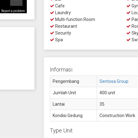
Cafe
Gy
Report a problem
Laundry
Lo
Multi-function Room
Par
Restaurant
Roo
Security
Sky
Spa
Swi
Informasi
Pengembang
Sentosa Group
Jumlah Unit
400 unit
Lantai
35
Kondisi Gedung
Construction Work
Type Unit