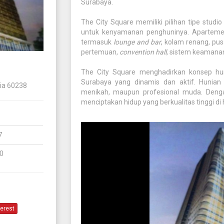
Surabaya.
The City Square memiliki pilihan tipe stud
untuk kenyamanan penghuninya. Apartemen i
termasuk
lounge and bar
, kolam renang, pus
pertemuan,
convention hall
, sistem keamanan 
The City Square menghadirkan konsep h
Surabaya yang dinamis dan aktif. Hunian
sia 60238
menikah, maupun profesional muda. Deng
menciptakan hidup yang berkualitas tinggi 
7
0
terest