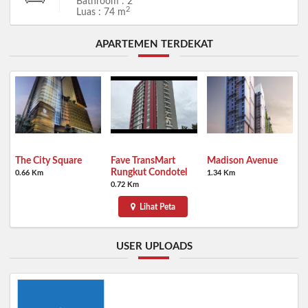
Bathroom : 2
2
Luas : 74 m
APARTEMEN TERDEKAT
The City Square
Fave TransMart
Madison Avenue
Rungkut Condotel
0.66 Km
1.34 Km
0.72 Km
Lihat Peta
USER UPLOADS