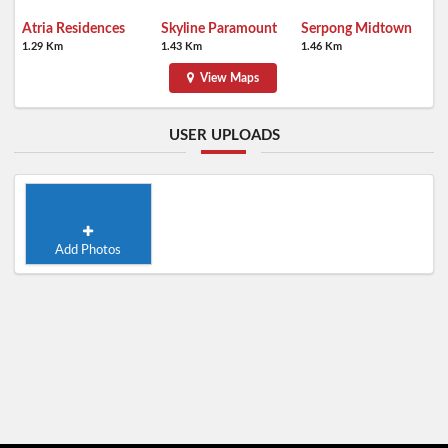
Atria Residences
Skyline Paramount
Serpong Midtown
1.29 Km
1.43 Km
1.46 Km
View Maps
USER UPLOADS
Add Photos