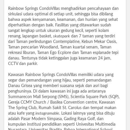
Rainbow Springs CondoVillas menghadirkan pencahayaan dan
sirkulasi udara optimal di setiap unit, sehingga bisa dibilang
bahwa aspek kenyamanan, keamanan, dan hunian yang sehat
diperhatikan dengan baik. Fasilitas yang ditawarkan sudah
sangat lengkap untuk ukuran gedung kecil, seperti kolam
renang, lapangan basket,
skatepark
dan 7 taman yang terdiri
dari Taman perlindungan Contemplatine, Kebun Mekar Oasis,
Taman pencarian Woodland, Taman kuartal senam, Taman
rekreasi liburan, Taman Ego Ecplore dan Taman esplanade tepi
danau. Tentunya tidak ketinggalan juga keamanan 24 jam,
CCTV dan parkir.
Kawasan Rainbow Springs CondoVillas memiliki udara yang
segar dan pemandangan yang hijau, seperti pemandangan
Danau Grisea yang memberi suasana sejuk dan asri bagi
penghuninya. Di dalam kawasan ini juga ada antaranya
Summarecon Mall Serpong (SMS), Scientia Square Park (SQP),
Gereja CCMY Church / Basilea Convention centre, Kawasan
The Spring Club, Rumah Sakit St. Carolus dan tempat makan
atau kafe yang
instagramable
. Lokasi lainnya yang bisa dituju
adalah Pasar Modern Simpasa, Gading Raya Golf, dan
kumpulan institusi pendidikan seperti Univesitas Multimedia
Nusantara, Universitas Pradita, Pahoa International School,