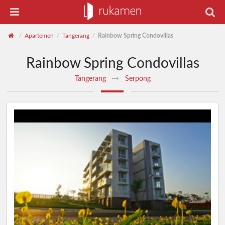
Apartemen
Tangerang
Rainbow Spring Condovillas
/
/
/
Rainbow Spring Condovillas
Tangerang
Serpong