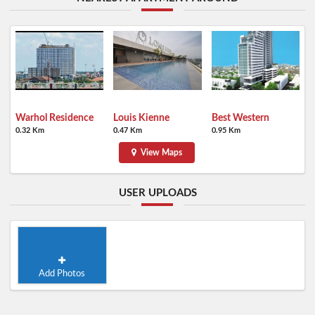
Warhol Residence
Louis Kienne
Best Western
0.32 Km
0.47 Km
0.95 Km
View Maps
USER UPLOADS
Add Photos